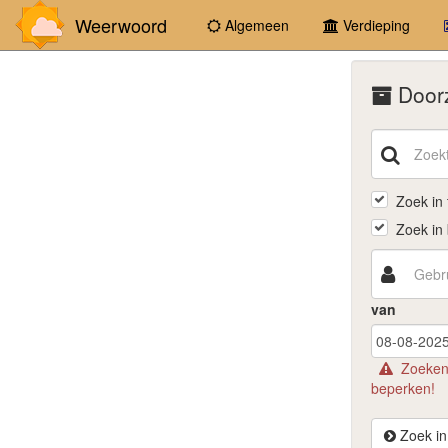
Weerwoord
Algemeen
Verdieping
Doorz
Zoek in t
Zoek in 
van
Zoeken i
beperken!
Zoe