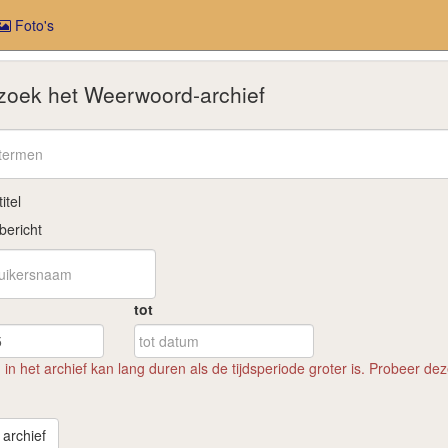
Foto's
oek het Weerwoord-archief
itel
bericht
tot
n het archief kan lang duren als de tijdsperiode groter is. Probeer dez
k in archief