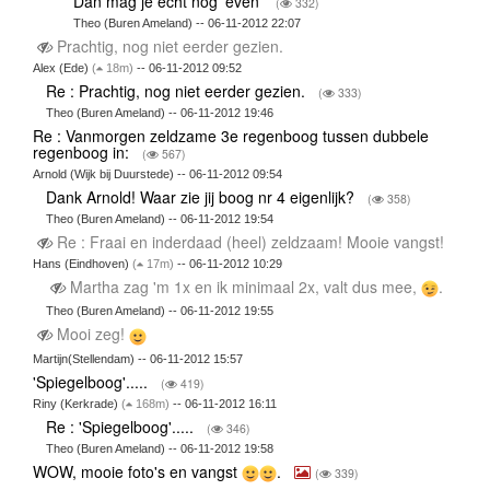
Dan mag je echt nog 'even'
(
332)
Theo (Buren Ameland) -- 06-11-2012 22:07
Prachtig, nog niet eerder gezien.
Alex (Ede)
(
18m)
-- 06-11-2012 09:52
Re : Prachtig, nog niet eerder gezien.
(
333)
Theo (Buren Ameland) -- 06-11-2012 19:46
Re : Vanmorgen zeldzame 3e regenboog tussen dubbele
regenboog in:
(
567)
Arnold (Wijk bij Duurstede) -- 06-11-2012 09:54
Dank Arnold! Waar zie jij boog nr 4 eigenlijk?
(
358)
Theo (Buren Ameland) -- 06-11-2012 19:54
Re : Fraai en inderdaad (heel) zeldzaam! Mooie vangst!
Hans (Eindhoven)
(
17m)
-- 06-11-2012 10:29
Martha zag 'm 1x en ik minimaal 2x, valt dus mee,
.
Theo (Buren Ameland) -- 06-11-2012 19:55
Mooi zeg!
Martijn(Stellendam) -- 06-11-2012 15:57
'Spiegelboog'.....
(
419)
Riny (Kerkrade)
(
168m)
-- 06-11-2012 16:11
Re : 'Spiegelboog'.....
(
346)
Theo (Buren Ameland) -- 06-11-2012 19:58
WOW, mooie foto's en vangst
.
(
339)