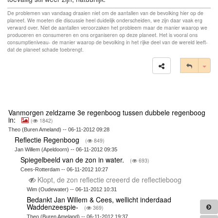
De problemen van vandaag draaien niet om de aantallen van de bevolking hier op de
planeet. We moeten die discussie heel duidelijk onderscheiden, we zijn daar vaak erg
verward over. Niet de aantallen veroorzaken het probleem maar de manier waarop we
produceren en consumeren en ons organiseren op deze planeet. Het is vooral ons
consumptieniveau- de manier waarop de bevolking in het rijke deel van de wereld leeft-
dat de planeet schade toebrengt.
Tog
Vanmorgen zeldzame 3e regenboog tussen dubbele regenboog
in:
(
1842)
Theo (Buren Ameland) -- 06-11-2012 09:28
Reflectie Regenboog
(
849)
Jan Willem (Apeldoorn) -- 06-11-2012 09:35
Spiegelbeeld van de zon in water.
(
693)
Cees-Rotterdam -- 06-11-2012 10:27
Klopt, de zon reflectie creeerd de reflectieboog
Wim (Oudewater) -- 06-11-2012 10:31
Bedankt Jan Willem & Cees, wellicht inderdaad
Waddenzeespie-
(
369)
Theo (Buren Ameland) -- 06-11-2012 19:37