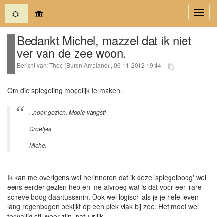
(current)
Toggl
navig
Bedankt Michel, mazzel dat ik niet
ver van de zee woon.
Bericht van: Theo (Buren Ameland) , 06-11-2012 19:44
Om die spiegeling mogelijk te maken.
...nooit gezien. Mooie vangst!
Groetjes
Michel
Ik kan me overigens wel herinneren dat ik deze 'spiegelboog' wel
eens eerder gezien heb en me afvroeg wat is dat voor een rare
scheve boog daartussenin. Ook wel logisch als je je hele leven
lang regenbogen bekijkt op een plek vlak bij zee. Het moet wel
toevallig stil weer zijn, natuurlijk.