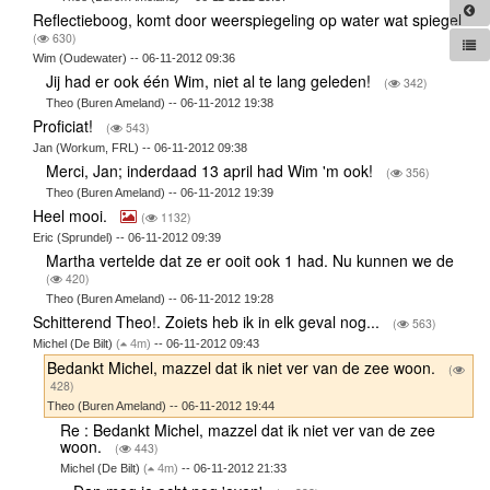
Reflectieboog, komt door weerspiegeling op water wat spiegel
(
630)
Wim (Oudewater) -- 06-11-2012 09:36
Jij had er ook één Wim, niet al te lang geleden!
(
342)
Theo (Buren Ameland) -- 06-11-2012 19:38
Proficiat!
(
543)
Jan (Workum, FRL) -- 06-11-2012 09:38
Merci, Jan; inderdaad 13 april had Wim 'm ook!
(
356)
Theo (Buren Ameland) -- 06-11-2012 19:39
Heel mooi.
(
1132)
Eric (Sprundel) -- 06-11-2012 09:39
Martha vertelde dat ze er ooit ook 1 had. Nu kunnen we de
(
420)
Theo (Buren Ameland) -- 06-11-2012 19:28
Schitterend Theo!. Zoiets heb ik in elk geval nog...
(
563)
Michel (De Bilt)
(
4m)
-- 06-11-2012 09:43
Bedankt Michel, mazzel dat ik niet ver van de zee woon.
(
428)
Theo (Buren Ameland) -- 06-11-2012 19:44
Re : Bedankt Michel, mazzel dat ik niet ver van de zee
woon.
(
443)
Michel (De Bilt)
(
4m)
-- 06-11-2012 21:33