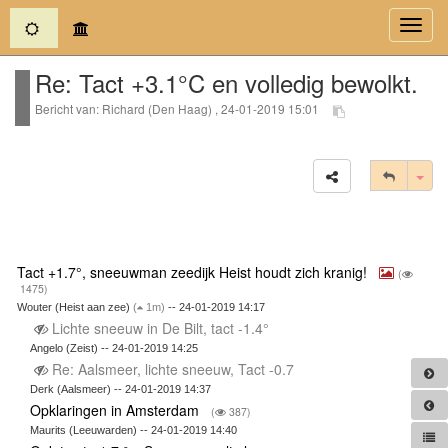
(current)
Toggl
navig
Re: Tact +3.1°C en volledig bewolkt.
Bericht van: Richard (Den Haag) , 24-01-2019 15:01
Tog
Tact +1.7°, sneeuwman zeedijk Heist houdt zich kranig!
(
1475)
Wouter (Heist aan zee)
(
1m)
-- 24-01-2019 14:17
Lichte sneeuw in De Bilt, tact -1.4°
Angelo (Zeist) -- 24-01-2019 14:25
Re: Aalsmeer, lichte sneeuw, Tact -0.7
Derk (Aalsmeer) -- 24-01-2019 14:37
Opklaringen in Amsterdam
(
387)
Maurits (Leeuwarden) -- 24-01-2019 14:40