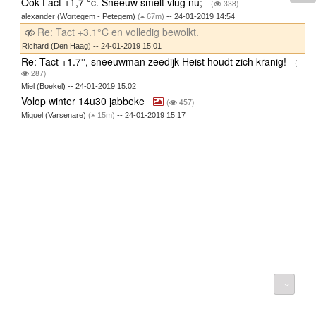
Ook t act +1,7 °c. Sneeuw smelt vlug nu;
(
338)
alexander (Wortegem - Petegem)
(
67m)
-- 24-01-2019 14:54
Re: Tact +3.1°C en volledig bewolkt.
Richard (Den Haag) -- 24-01-2019 15:01
Re: Tact +1.7°, sneeuwman zeedijk Heist houdt zich kranig!
(
287)
Miel (Boekel) -- 24-01-2019 15:02
Volop winter 14u30 jabbeke
(
457)
Miguel (Varsenare)
(
15m)
-- 24-01-2019 15:17