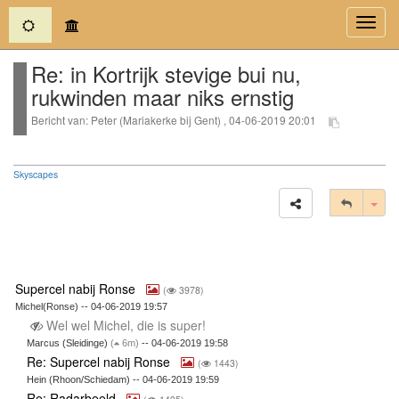
(current)
Toggl
navig
Re: in Kortrijk stevige bui nu,
rukwinden maar niks ernstig
Bericht van: Peter (Mariakerke bij Gent) , 04-06-2019 20:01
Skyscapes
Tog
Supercel nabij Ronse
(
3978)
Michel(Ronse) -- 04-06-2019 19:57
Wel wel Michel, die is super!
Marcus (Sleidinge)
(
6m)
-- 04-06-2019 19:58
Re: Supercel nabij Ronse
(
1443)
Hein (Rhoon/Schiedam) -- 04-06-2019 19:59
Re: Radarbeeld