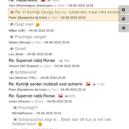
(
1495)
Yaro (Wommelgem, Antwerpen)
(
14m)
-- 04-06-2019 19:59
Re: in Kortrijk stevige bui nu, rukwinden maar niks ernstig
Peter (Mariakerke bij Gent)
(
7m)
-- 04-06-2019 20:01
Gaaf man!
Wilber (Ulft) -- 04-06-2019 20:02
Prachtige vangst!
Stefan (Wezep)
(
2m)
-- 04-06-2019 20:03
Great!
Leo, Berlin -- 04-06-2019 20:06
Re: Supercel nabij Ronse
(
700)
Vincent (NO Brabant)
(
12m)
-- 04-06-2019 20:09
Schitterend!
Jan (Workum, FRL) -- 04-06-2019 20:09
Re: Kortrijk eerder multicell voet achterin
(
1112)
Peter (Mariakerke bij Gent)
(
7m)
-- 04-06-2019 20:14
Re: Supercel nabij Ronse
(
872)
Joske (Ronse)
(
101m)
-- 04-06-2019 20:32
Prachtig!!!!
Michel(Ronse) -- 04-06-2019 20:41
Schampschot zegt ie... Beter dan dit kun je het niet
hebben hoor!