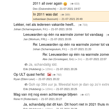
2011 all over again
(
633)
Dex (Duivendrecht) -- 21-07-2021 19:57
In 2011 was dat
(
389)
sebastiaan (bussum) -- 21-07-2021 20:49
Lekker, net als iedereen vakantie heeft..
(
733)
Johan (Scharnegoutum, Frl.) -- 21-07-2021 19:55
Leeuwarden op één na warmste zomer tot vandaag
(
Jan (Workum, FRL) -- 21-07-2021 20:05
Re: Leeuwarden op één na warmste zomer tot 
Johan (Scharnegoutum, Frl.) -- 21-07-2021 21:20
Re: Leeuwarden op één na warmste zomer
Abe-Jan (Grootegast, Gn)
(
2m)
-- 21-07-2021 22:07
Ja, schandalig idd.
Erik (Hulsberg)
(
120m)
-- 21-07-2021 20:26
Op ULT quasi herfst
(
792)
Ryan (Etten-Leur) -- 21-07-2021 20:22
Goh op 384 uur ja. Meestal kom je dan op zo’n extr
Erik (Hulsberg)
(
120m)
-- 21-07-2021 20:25
Mag van mij nog even achterwege blijven
(
437)
Rene H (Rotterdam) -- 21-07-2021 20:27
Ja, schandalig dat dit kan. Dit hoort niet in 2021 thuis 
Erik (Hulsberg)
(
120m)
-- 21-07-2021 20:28