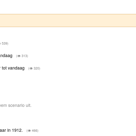
539)
vandaag
(
313)
 tot vandaag
(
320)
eem scenario uit.
maar in 1912.
(
466)