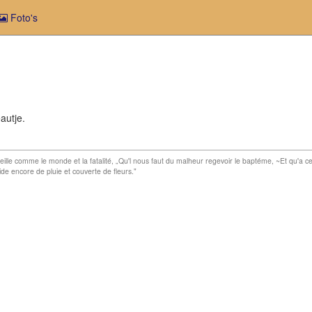
Foto's
autje.
„Vieille comme le monde et la fatalité, „Qu'l nous faut du malheur regevoir le baptéme, ~Et qu'a c
de encore de pluie et couverte de fleurs."