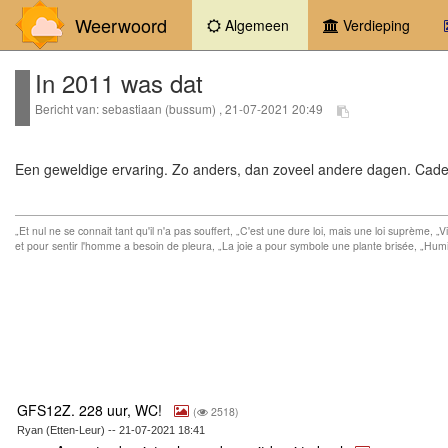
Weerwoord
(current)
Algemeen
Verdieping
In 2011 was dat
Bericht van: sebastiaan (bussum) , 21-07-2021 20:49
Een geweldige ervaring. Zo anders, dan zoveel andere dagen. Cade
„Et nul ne se connait tant qu'il n'a pas souffert, „C'est une dure loi, mais une loi suprème, 
et pour sentir l'homme a besoin de pleura, „La joie a pour symbole une plante brisée, „Humi
GFS12Z. 228 uur, WC!
(
2518)
Ryan (Etten-Leur) -- 21-07-2021 18:41