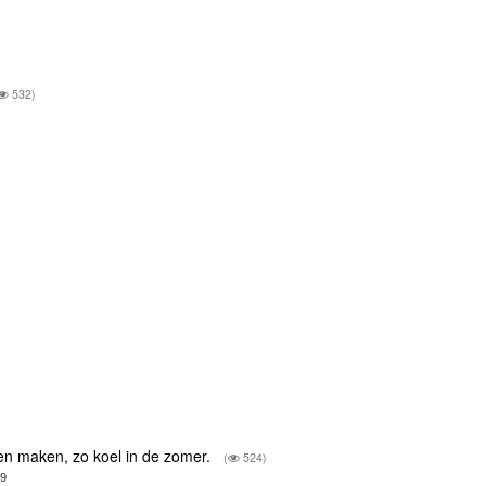
532)
len maken, zo koel in de zomer.
(
524)
59