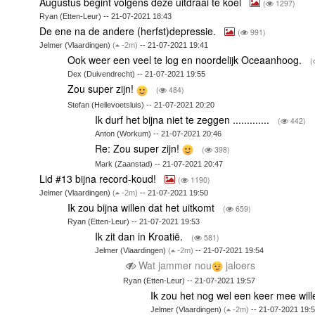
Augustus begint volgens deze uitdraai te koel
(
1297)
Ryan (Etten-Leur) -- 21-07-2021 18:43
De ene na de andere (herfst)depressie.
(
991)
Jelmer (Vlaardingen)
(
-2m)
-- 21-07-2021 19:41
Ook weer een veel te log en noordelijk Oceaanhoog.
(
Dex (Duivendrecht) -- 21-07-2021 19:55
Zou super zijn!
(
484)
Stefan (Hellevoetsluis) -- 21-07-2021 20:20
Ik durf het bijna niet te zeggen .............
(
442)
Anton (Workum) -- 21-07-2021 20:46
Re: Zou super zijn!
(
398)
Mark (Zaanstad) -- 21-07-2021 20:47
Lid #13 bijna record-koud!
(
1190)
Jelmer (Vlaardingen)
(
-2m)
-- 21-07-2021 19:50
Ik zou bijna willen dat het uitkomt
(
659)
Ryan (Etten-Leur) -- 21-07-2021 19:53
Ik zit dan in Kroatië.
(
581)
Jelmer (Vlaardingen)
(
-2m)
-- 21-07-2021 19:54
Wat jammer nou
jaloers
Ryan (Etten-Leur) -- 21-07-2021 19:57
Ik zou het nog wel een keer mee wil
Jelmer (Vlaardingen)
(
-2m)
-- 21-07-2021 19: