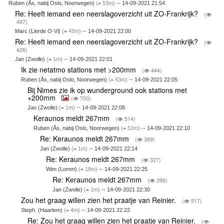
Ruben (Ås, nabij Oslo, Noorwegen)
(
53m)
-- 14-09-2021 21:54
Re: Heeft iemand een neerslagoverzicht uit ZO-Frankrijk?
(
497)
Marc (Lierde O-Vl)
(
45m)
-- 14-09-2021 22:00
Re: Heeft iemand een neerslagoverzicht uit ZO-Frankrijk?
(
426)
Jan (Zwolle)
(
1m)
-- 14-09-2021 22:01
Ik zie netatmo stations met >200mm
(
444)
Ruben (Ås, nabij Oslo, Noorwegen)
(
53m)
-- 14-09-2021 22:05
Bij Nimes zie ik op wunderground ook stations met
+200mm
(
700)
Jan (Zwolle)
(
1m)
-- 14-09-2021 22:08
Keraunos meldt 267mm
(
514)
Ruben (Ås, nabij Oslo, Noorwegen)
(
53m)
-- 14-09-2021 22:10
Re: Keraunos meldt 267mm
(
389)
Jan (Zwolle)
(
1m)
-- 14-09-2021 22:14
Re: Keraunos meldt 267mm
(
327)
Wim (Lomm)
(
18m)
-- 14-09-2021 22:25
Re: Keraunos meldt 267mm
(
396)
Jan (Zwolle)
(
1m)
-- 14-09-2021 22:30
Zou het graag willen zien het praatje van Reinier.
(
517)
Steph. (Haarlem)
(
4m)
-- 14-09-2021 22:22
Re: Zou het graag willen zien het praatje van Reinier.
(