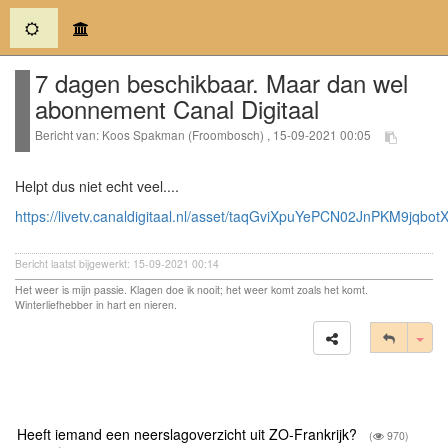
(current)
7 dagen beschikbaar. Maar dan wel
abonnement Canal Digitaal
Bericht van: Koos Spakman (Froombosch) , 15-09-2021 00:05
Helpt dus niet echt veel....
https://livetv.canaldigitaal.nl/asset/taqGviXpuYePCN02JnPKM9jqbo
Bericht laatst bijgewerkt: 15-09-2021 00:14
Het weer is mijn passie. Klagen doe ik nooit; het weer komt zoals het komt.
Winterliefhebber in hart en nieren.
Tog
Heeft iemand een neerslagoverzicht uit ZO-Frankrijk?
(
970)