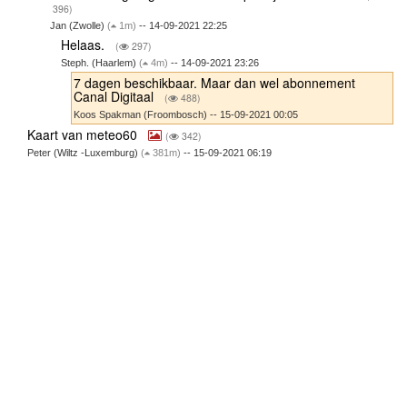
396)
Jan (Zwolle)
(
1m)
-- 14-09-2021 22:25
Helaas.
(
297)
Steph. (Haarlem)
(
4m)
-- 14-09-2021 23:26
7 dagen beschikbaar. Maar dan wel abonnement
Canal Digitaal
(
488)
Koos Spakman (Froombosch) -- 15-09-2021 00:05
Kaart van meteo60
(
342)
Peter (Wiltz -Luxemburg)
(
381m)
-- 15-09-2021 06:19