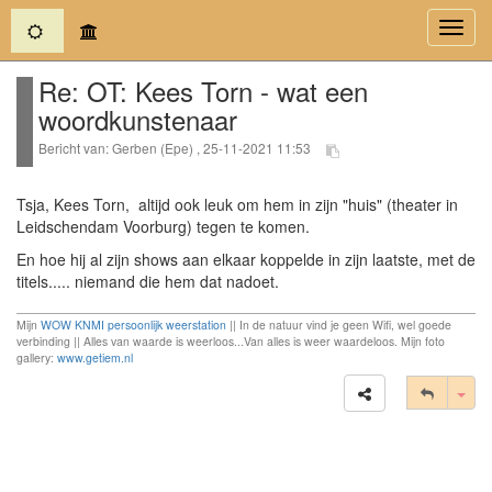
(current)
Toggl
navig
Re: OT: Kees Torn - wat een
woordkunstenaar
Bericht van: Gerben (Epe) , 25-11-2021 11:53
Tsja, Kees Torn, altijd ook leuk om hem in zijn "huis" (theater in
Leidschendam Voorburg) tegen te komen.
En hoe hij al zijn shows aan elkaar koppelde in zijn laatste, met de
titels..... niemand die hem dat nadoet.
Mijn
WOW KNMI persoonlijk weerstation
|| In de natuur vind je geen Wifi, wel goede
verbinding || Alles van waarde is weerloos...Van alles is weer waardeloos. Mijn foto
gallery:
www.getiem.nl
Tog