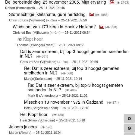
De 'beroemde dag' 25 november 2005. Mijn ervaring
(
2163)
Robert (Emmeloord) -- 25-11-2021 09:46
Stormachtige, kletsnatte, gure herfstdag
(
1085)
Chris vd Bos (Vijfhuizen)
(
-2m)
-- 25-11-2021 09:50
Windstoot van 173 km/u in Hoek v Holland?
(
998)
Chris vd Bos (Vijfhuizen)
(
-2m)
-- 25-11-2021 09:54
Klopt hoor.
Thomas (zwaagdijk-west) -- 25-11-2021 09:55
Dat is zeer extreem, bij top-3 hoogst gemeten snelheden
in NL?
(
681)
Chris vd Bos (Vijfhuizen)
(
-2m)
-- 25-11-2021 09:59
Re: Dat is zeer extreem, bij top-3 hoogst gemeten
snelheden in NL?
(
566)
Martijn(Stellendam) -- 25-11-2021 10:14
Re: Dat is zeer extreem, bij top-3 hoogst gemeten
snelheden in NL?
(
406)
Mark B (Amersfoort) -- 25-11-2021 11:02
Misschien 13 november 1972 in Cadzand
(
371)
Bela (Bergen op Zoom) -- 25-11-2021 17:26
Re: Klopt hoor.
(
430)
Hein (Rhoon/Schiedam) -- 25-11-2021 10:18
Jaloers jaloers
(
576)
Martin (Almere) -- 25-11-2021 10:04