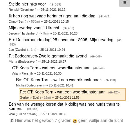
Stelde hier niks voor
(
539)
Ronald (Groningen) -- 25-11-2021 10:12
Ik heb nog wat vage herinneringen aan die dag
(
471)
Onno (Bern)
(
570m)
-- 25-11-2021 10:15
Mijn ervaring vanuit Utrecht
(
457)
Jeroen (Hardenberg)
(
9m)
-- 25-11-2021 10:23
Re: De 'beroemde dag' 25 november 2005. Mijn ervaring
(
483)
Jan (Zwolle)
(
1m)
-- 25-11-2021 10:24
Rit Bodegraven-Zwolle gemaakt die avond
(
649)
Micha (Bodegraven) -- 25-11-2021 10:27
OT: Kees Torn - wat een woordkunstenaar
(
549)
Arjan (Piershil) -- 25-11-2021 10:30
Re: OT: Kees Torn - wat een woordkunstenaar
(
490)
Micha (Bodegraven) -- 25-11-2021 10:41
Re: OT: Kees Torn - wat een woordkunstenaar
(
425)
Gerben (Epe)
(
15m)
-- 25-11-2021 11:53
Een van de weinige keren dat ik dolbij was heelhuids thuis te
komen..
(
454)
Wim (Tull en 't Waal) -- 25-11-2021 10:36
Hier was het gewoon 7 graden
geen vuiltje aan de lucht