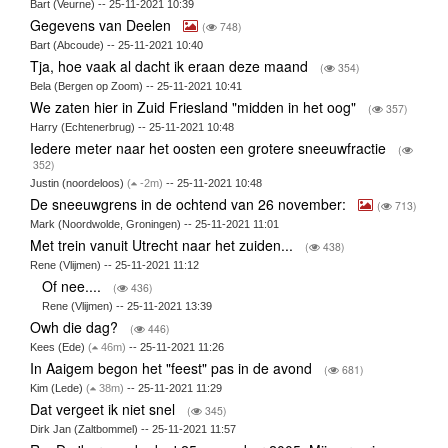
Bart (Veurne) -- 25-11-2021 10:39
Gegevens van Deelen
(
748)
Bart (Abcoude) -- 25-11-2021 10:40
Tja, hoe vaak al dacht ik eraan deze maand
(
354)
Bela (Bergen op Zoom) -- 25-11-2021 10:41
We zaten hier in Zuid Friesland "midden in het oog"
(
357)
Harry (Echtenerbrug) -- 25-11-2021 10:48
Iedere meter naar het oosten een grotere sneeuwfractie
(
352)
Justin (noordeloos)
(
-2m)
-- 25-11-2021 10:48
De sneeuwgrens in de ochtend van 26 november:
(
713)
Mark (Noordwolde, Groningen) -- 25-11-2021 11:01
Met trein vanuit Utrecht naar het zuiden...
(
438)
Rene (Vlijmen) -- 25-11-2021 11:12
Of nee....
(
436)
Rene (Vlijmen) -- 25-11-2021 13:39
Owh die dag?
(
446)
Kees (Ede)
(
46m)
-- 25-11-2021 11:26
In Aaigem begon het "feest" pas in de avond
(
681)
Kim (Lede)
(
38m)
-- 25-11-2021 11:29
Dat vergeet ik niet snel
(
345)
Dirk Jan (Zaltbommel) -- 25-11-2021 11:57