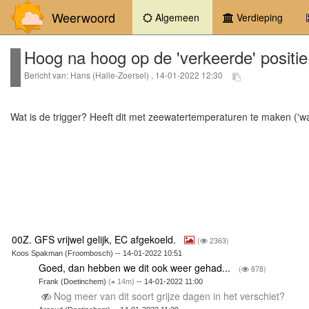
Weerwoord
(current)
Algemeen
Verdieping
Hoog na hoog op de 'verkeerde' positie
Bericht van: Hans (Halle-Zoersel) , 14-01-2022 12:30
Wat is de trigger? Heeft dit met zeewatertemperaturen te maken ('wa
00Z. GFS vrijwel gelijk, EC afgekoeld.
(
2363)
Koos Spakman (Froombosch) -- 14-01-2022 10:51
Goed, dan hebben we dit ook weer gehad...
(
878)
Frank (Doetinchem)
(
14m)
-- 14-01-2022 11:00
Nog meer van dit soort grijze dagen in het verschiet?