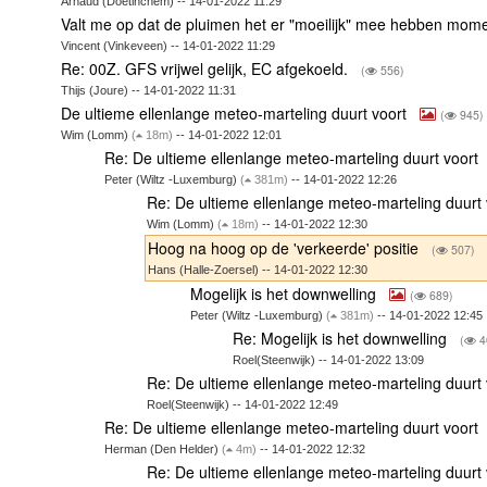
Arnaud (Doetinchem) -- 14-01-2022 11:29
Valt me op dat de pluimen het er "moeilijk" mee hebben mom
Vincent (Vinkeveen) -- 14-01-2022 11:29
Re: 00Z. GFS vrijwel gelijk, EC afgekoeld.
(
556)
Thijs (Joure) -- 14-01-2022 11:31
De ultieme ellenlange meteo-marteling duurt voort
(
945)
Wim (Lomm)
(
18m)
-- 14-01-2022 12:01
Re: De ultieme ellenlange meteo-marteling duurt voort
Peter (Wiltz -Luxemburg)
(
381m)
-- 14-01-2022 12:26
Re: De ultieme ellenlange meteo-marteling duurt
Wim (Lomm)
(
18m)
-- 14-01-2022 12:30
Hoog na hoog op de 'verkeerde' positie
(
507)
Hans (Halle-Zoersel) -- 14-01-2022 12:30
Mogelijk is het downwelling
(
689)
Peter (Wiltz -Luxemburg)
(
381m)
-- 14-01-2022 12:45
Re: Mogelijk is het downwelling
(
4
Roel(Steenwijk) -- 14-01-2022 13:09
Re: De ultieme ellenlange meteo-marteling duurt
Roel(Steenwijk) -- 14-01-2022 12:49
Re: De ultieme ellenlange meteo-marteling duurt voort
Herman (Den Helder)
(
4m)
-- 14-01-2022 12:32
Re: De ultieme ellenlange meteo-marteling duurt