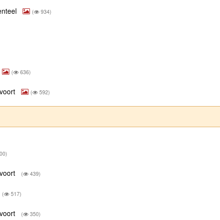
enteel
(
934)
(
636)
 voort
(
592)
00)
 voort
(
439)
(
517)
 voort
(
350)