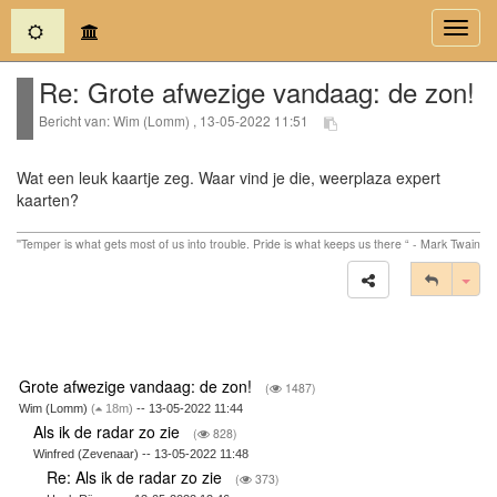
(current)
Toggl
navig
Re: Grote afwezige vandaag: de zon!
Bericht van: Wim (Lomm) , 13-05-2022 11:51
Wat een leuk kaartje zeg. Waar vind je die, weerplaza expert
kaarten?
''Temper is what gets most of us into trouble. Pride is what keeps us there “ - Mark Twain
Tog
Grote afwezige vandaag: de zon!
(
1487)
Wim (Lomm)
(
18m)
-- 13-05-2022 11:44
Als ik de radar zo zie
(
828)
Winfred (Zevenaar) -- 13-05-2022 11:48
Re: Als ik de radar zo zie
(
373)