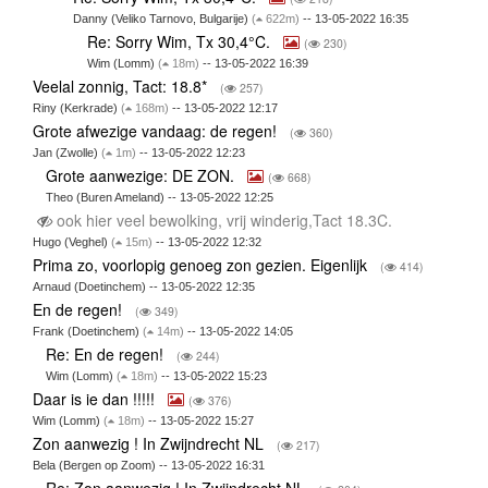
Danny (Veliko Tarnovo, Bulgarije)
(
622m)
-- 13-05-2022 16:35
Re: Sorry Wim, Tx 30,4°C.
(
230)
Wim (Lomm)
(
18m)
-- 13-05-2022 16:39
Veelal zonnig, Tact: 18.8*
(
257)
Riny (Kerkrade)
(
168m)
-- 13-05-2022 12:17
Grote afwezige vandaag: de regen!
(
360)
Jan (Zwolle)
(
1m)
-- 13-05-2022 12:23
Grote aanwezige: DE ZON.
(
668)
Theo (Buren Ameland) -- 13-05-2022 12:25
ook hier veel bewolking, vrij winderig,Tact 18.3C.
Hugo (Veghel)
(
15m)
-- 13-05-2022 12:32
Prima zo, voorlopig genoeg zon gezien. Eigenlijk
(
414)
Arnaud (Doetinchem) -- 13-05-2022 12:35
En de regen!
(
349)
Frank (Doetinchem)
(
14m)
-- 13-05-2022 14:05
Re: En de regen!
(
244)
Wim (Lomm)
(
18m)
-- 13-05-2022 15:23
Daar is ie dan !!!!!
(
376)
Wim (Lomm)
(
18m)
-- 13-05-2022 15:27
Zon aanwezig ! In Zwijndrecht NL
(
217)
Bela (Bergen op Zoom) -- 13-05-2022 16:31
Re: Zon aanwezig ! In Zwijndrecht NL