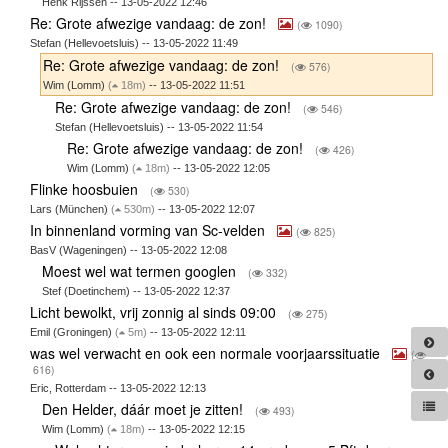
Henk Rijssen -- 13-05-2022 12:46
Re: Grote afwezige vandaag: de zon!
(
1090)
Stefan (Hellevoetsluis) -- 13-05-2022 11:49
Re: Grote afwezige vandaag: de zon!
(
576)
Wim (Lomm)
(
18m)
-- 13-05-2022 11:51
Re: Grote afwezige vandaag: de zon!
(
546)
Stefan (Hellevoetsluis) -- 13-05-2022 11:54
Re: Grote afwezige vandaag: de zon!
(
426)
Wim (Lomm)
(
18m)
-- 13-05-2022 12:05
Flinke hoosbuien
(
530)
Lars (München)
(
530m)
-- 13-05-2022 12:07
In binnenland vorming van Sc-velden
(
825)
BasV (Wageningen) -- 13-05-2022 12:08
Moest wel wat termen googlen
(
332)
Stef (Doetinchem) -- 13-05-2022 12:37
Licht bewolkt, vrij zonnig al sinds 09:00
(
275)
Emil (Groningen)
(
5m)
-- 13-05-2022 12:11
was wel verwacht en ook een normale voorjaarssituatie
(
616)
Eric, Rotterdam -- 13-05-2022 12:13
Den Helder, dáár moet je zitten!
(
493)
Wim (Lomm)
(
18m)
-- 13-05-2022 12:15