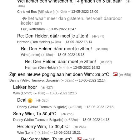
Wel achter een windscherm, 14 graden en 5 Bft daar
(
304)
Chris vd Bos (Vijfhuizen)
(
-2m)
-- 13-05-2022 13:00
het waait meer dan gisteren. het voelt daardoor
koeler aan
Eric, Rotterdam -- 13-05-2022 13:47
Re: Den Helder, dáár moet je zitten!
(
371)
Herman (Den Helder)
(
4m)
-- 13-05-2022 13:14
Re: Den Helder, dáár moet je zitten!
(
300)
Wim (Lomm)
(
18m)
-- 13-05-2022 15:13
Re: Den Helder, dáár moet je zitten!
(
227)
Herman (Den Helder)
(
4m)
-- 13-05-2022 16:52
Zijn een nieuwe poging aan het doen Wim: 29,5°C
(
650)
Danny (Veliko Tarnovo, Bulgarije)
(
622m)
-- 13-05-2022 12:14
Lekker hoor
(
427)
Wim (Lomm)
(
18m)
-- 13-05-2022 12:16
Deal
(
320)
Danny (Veliko Tarnovo, Bulgarije)
(
622m)
-- 13-05-2022 12:18
Sorry Wim, Tx 30,4°C.
(
255)
Danny (Veliko Tarnovo, Bulgarije)
(
622m)
-- 13-05-2022 14:13
Re: Sorry Wim, Tx 30,4°C.
(
266)
Wim (Lomm)
(
18m)
-- 13-05-2022 15:21
Re: Sorry Wim, Tx 30,4°C.
(
218)