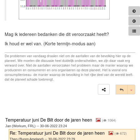
Mag ik iedereen bedanken die dit veroorzaakt heeft?
Ik houd er wel van. (Korte termijn-modus aan)
De problemen van vandaag draaien niet om de aantallen van de bevolking hier op de
planeet. We moeten die discussie heel duidelijk onderscheiden, we zijn daar vaak erg
verward over. Niet de aantallen veroorzaken het probleem maar de manier waarop we
produceren en consumeren en ons organiseren op deze planeet. Het is vooral ons
consumptieniveau- de manier waarop de bevolking in het rijke deel van de wereld leeft-
dat de planeet schade toebrengt.
Tog
Temperatuur juni De Bilt door de jaren heen
(
1064)
Jan (Workum, FRL) -- 30-06-2022 23:24
Re: Temperatuur juni De Bilt door de jaren heen
(
672)
Theo (Buren Ameland) -- 30-06-2022 23:29