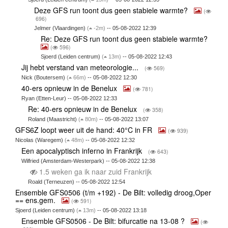
Deze GFS run toont dus geen stabiele warmte?
(
696)
Jelmer (Vlaardingen)
(
-2m)
-- 05-08-2022 12:39
Re: Deze GFS run toont dus geen stabiele warmte?
(
596)
Sjoerd (Leiden centrum)
(
13m)
-- 05-08-2022 12:43
Jij hebt verstand van meteorologie...
(
569)
Nick (Boutersem)
(
66m)
-- 05-08-2022 12:30
40-ers opnieuw in de Benelux
(
781)
Ryan (Etten-Leur) -- 05-08-2022 12:33
Re: 40-ers opnieuw in de Benelux
(
358)
Roland (Maastricht)
(
80m)
-- 05-08-2022 13:07
GFS6Z loopt weer uit de hand: 40°C in FR
(
939)
Nicolas (Waregem)
(
48m)
-- 05-08-2022 12:32
Een apocalyptisch inferno in Frankrijk
(
643)
Wilfried (Amsterdam-Westerpark) -- 05-08-2022 12:38
1.5 weken ga ik naar zuid Frankrijk
Roald (Terneuzen) -- 05-08-2022 12:54
Ensemble GFS0506 (t/m +192) - De Bilt: volledig droog,Oper
== ens.gem.
(
591)
Sjoerd (Leiden centrum)
(
13m)
-- 05-08-2022 13:18
Ensemble GFS0506 - De Bilt: bifurcatie na 13-08 ?
(