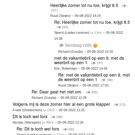
Heerlijke zomer tot nu toe, krijgt 8.5
(
231)
Ruud (Strijen) -- 05-08-2022 14:19
Re: Heerlijke zomer tot nu toe, krijgt 8.5
(
242)
Sjoerd (Leiden centrum)
(
13m)
-- 05-08-2022
14:38
Vandaag zelfs
Richard (Gouda) -- 05-08-2022 15:20
met de vakantiebril op een 9, met de
weerbril op een 1
(
197)
Eric, Rotterdam -- 05-08-2022 14:59
Re: met de vakantiebril op een 9, met
de weerbril op een 1
(
188)
Ruud (Strijen) -- 05-08-2022 17:03
Re: Daar gaat het niet om.
(
305)
Richard (Gouda) -- 05-08-2022 12:39
Volgens mij is deze zomer hier al een grote klapper
(
512)
Frank (Doetinchem)
(
14m)
-- 05-08-2022 12:25
Dit is toch wel fors
(
598)
Nicolas (Waregem)
(
48m)
-- 05-08-2022 12:26
Re: Dit is toch wel fors
(
430)
Sjoerd (Leiden centrum)
(
13m)
-- 05-08-2022 12:35