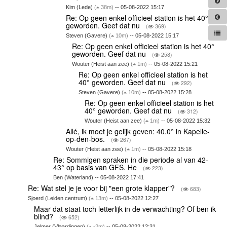
Kim (Lede)
(
38m)
-- 05-08-2022 15:17
Re: Op geen enkel officieel station is het 40°
geworden. Geef dat nu
(
369)
Steven (Gavere)
(
10m)
-- 05-08-2022 15:17
Re: Op geen enkel officieel station is het 40°
geworden. Geef dat nu
(
258)
Wouter (Heist aan zee)
(
1m)
-- 05-08-2022 15:21
Re: Op geen enkel officieel station is het
40° geworden. Geef dat nu
(
292)
Steven (Gavere)
(
10m)
-- 05-08-2022 15:28
Re: Op geen enkel officieel station is het
40° geworden. Geef dat nu
(
312)
Wouter (Heist aan zee)
(
1m)
-- 05-08-2022 15:32
Allé, ik moet je gelijk geven: 40.0° in Kapelle-
op-den-bos.
(
267)
Wouter (Heist aan zee)
(
1m)
-- 05-08-2022 15:18
Re: Sommigen spraken in die periode al van 42-
43° op basis van GFS. He
(
223)
Ben (Waterland) -- 05-08-2022 17:41
Re: Wat stel je je voor bij "een grote klapper"?
(
683)
Sjoerd (Leiden centrum)
(
13m)
-- 05-08-2022 12:27
Maar dat staat toch letterlijk in de verwachting? Of ben ik
blind?
(
652)
Jelmer (Vlaardingen)
(
-2m)
-- 05-08-2022 12:31