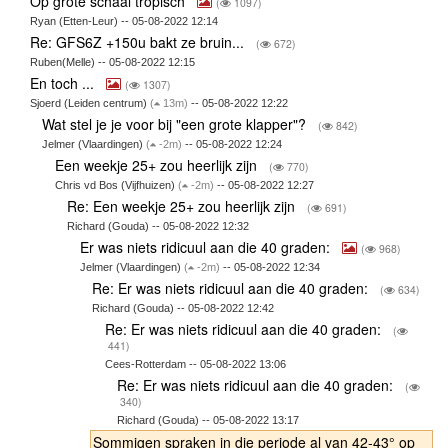
Op grote schaal tropisch
(
1097)
Ryan (Etten-Leur) -- 05-08-2022 12:14
Re: GFS6Z +150u bakt ze bruin...
(
672)
Ruben(Melle) -- 05-08-2022 12:15
En toch ...
(
1307)
Sjoerd (Leiden centrum)
(
13m)
-- 05-08-2022 12:22
Wat stel je je voor bij "een grote klapper"?
(
842)
Jelmer (Vlaardingen)
(
-2m)
-- 05-08-2022 12:24
Een weekje 25+ zou heerlijk zijn
(
770)
Chris vd Bos (Vijfhuizen)
(
-2m)
-- 05-08-2022 12:27
Re: Een weekje 25+ zou heerlijk zijn
(
691)
Richard (Gouda) -- 05-08-2022 12:32
Er was niets ridicuul aan die 40 graden:
(
968)
Jelmer (Vlaardingen)
(
-2m)
-- 05-08-2022 12:34
Re: Er was niets ridicuul aan die 40 graden:
(
634)
Richard (Gouda) -- 05-08-2022 12:42
Re: Er was niets ridicuul aan die 40 graden:
(
441)
Cees-Rotterdam -- 05-08-2022 13:06
Re: Er was niets ridicuul aan die 40 graden:
(
340)
Richard (Gouda) -- 05-08-2022 13:17
Sommigen spraken in die periode al van 42-43° op