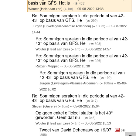
basis van GFS. Het is
(
433)
Wouter (Heist aan zee)
(
1m)
-- 05-08-2022 13:33
Re: Sommigen spraken in die periode al van 42-
43° op basis van GFS. He
(
299)
Jurgen (Erwetegem-Vlaamse Ardennen)
(
100m)
-- 05-08-2022
14:44
Re: Sommigen spraken in die periode al van 42-
43° op basis van GFS. He
(
308)
Wouter (Heist aan zee)
(
1m)
-- 05-08-2022 14:57
Re: Sommigen spraken in die periode al van 42-
43° op basis van GFS. He
(
226)
Rutger (Meppel) -- 05-08-2022 15:30
Re: Sommigen spraken in die periode al van
42-43° op basis van GFS. He
(
199)
Jurgen (Erwetegem-Vlaamse Ardennen)
(
100m)
-- 05-08-
2022 16:02
Re: Sommigen spraken in die periode al van 42-
43° op basis van GFS. He
(
317)
Steven (Gavere)
(
10m)
-- 05-08-2022 15:04
Op geen enkel officieel station is het 40°
geworden. Geef dat nu
(
346)
Wouter (Heist aan zee)
(
1m)
-- 05-08-2022 15:13
Tweet van David Dehenauw op 19/07
(
355)