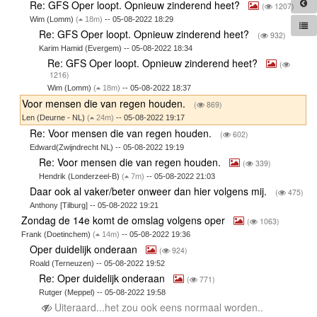
Re: GFS Oper loopt. Opnieuw zinderend heet?
(
1207)
Wim (Lomm)
(
18m)
-- 05-08-2022 18:29
Re: GFS Oper loopt. Opnieuw zinderend heet?
(
932)
Karim Hamid (Evergem) -- 05-08-2022 18:34
Re: GFS Oper loopt. Opnieuw zinderend heet?
(
1216)
Wim (Lomm)
(
18m)
-- 05-08-2022 18:37
Voor mensen die van regen houden.
(
869)
Len (Deurne - NL)
(
24m)
-- 05-08-2022 19:17
Re: Voor mensen die van regen houden.
(
602)
Edward(Zwijndrecht NL) -- 05-08-2022 19:19
Re: Voor mensen die van regen houden.
(
339)
Hendrik (Londerzeel-B)
(
7m)
-- 05-08-2022 21:03
Daar ook al vaker/beter onweer dan hier volgens mij.
(
475)
Anthony [Tilburg] -- 05-08-2022 19:21
Zondag de 14e komt de omslag volgens oper
(
1063)
Frank (Doetinchem)
(
14m)
-- 05-08-2022 19:36
Oper duidelijk onderaan
(
924)
Roald (Terneuzen) -- 05-08-2022 19:52
Re: Oper duidelijk onderaan
(
771)
Rutger (Meppel) -- 05-08-2022 19:58
Uiteraard...het zou ook eens normaal worden..