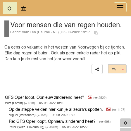
(current)
Toggl
navig
Voor mensen die van regen houden.
Bericht van: Len (Deurne - NL) , 05-08-2022 19:17
Ga eens op vakantie in het westen van Noorwegen bij de fjorden.
Elke dag regen of buien. Ook als geen enkele radar het op pikt.
Dan kun je de rest van het jaar weer vooruit.
Tog
GFS Oper loopt. Opnieuw zinderend heet?
(
2529)
Wim (Lomm)
(
18m)
-- 05-08-2022 18:10
Op de steppe velden hier kun je al zebra's spotten.
(
1127)
Miguel (Varsenare)
(
15m)
-- 05-08-2022 18:21
Re: GFS Oper loopt. Opnieuw zinderend heet?
(
998)
Peter (Wiltz -Luxemburg)
(
381m)
-- 05-08-2022 18:22