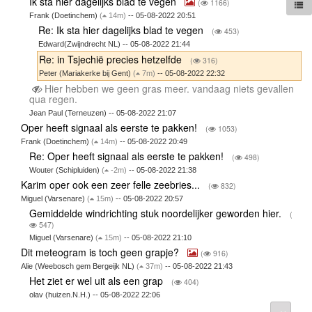
Ik sta hier dagelijks blad te vegen
(
1166)
Frank (Doetinchem)
(
14m)
-- 05-08-2022 20:51
Re: Ik sta hier dagelijks blad te vegen
(
453)
Edward(Zwijndrecht NL) -- 05-08-2022 21:44
Re: in Tsjechië precies hetzelfde
(
316)
Peter (Mariakerke bij Gent)
(
7m)
-- 05-08-2022 22:32
Hier hebben we geen gras meer. vandaag niets gevallen
qua regen.
Jean Paul (Terneuzen) -- 05-08-2022 21:07
Oper heeft signaal als eerste te pakken!
(
1053)
Frank (Doetinchem)
(
14m)
-- 05-08-2022 20:49
Re: Oper heeft signaal als eerste te pakken!
(
498)
Wouter (Schipluiden)
(
-2m)
-- 05-08-2022 21:38
Karim oper ook een zeer felle zeebries...
(
832)
Miguel (Varsenare)
(
15m)
-- 05-08-2022 20:57
Gemiddelde windrichting stuk noordelijker geworden hier.
(
547)
Miguel (Varsenare)
(
15m)
-- 05-08-2022 21:10
Dit meteogram is toch geen grapje?
(
916)
Alie (Weebosch gem Bergeijk NL)
(
37m)
-- 05-08-2022 21:43
Het ziet er wel uit als een grap
(
404)
olav (huizen.N.H.) -- 05-08-2022 22:06