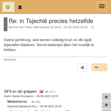
(current)
Toggl
navig
Re: in Tsjechië precies hetzelfde
Bericht van: Peter (Mariakerke bij Gent) , 05-08-2022 22:32
Overal gortdroog, veel bomen volledig bruin en dik tapijt
afgevallen bladeren. Vooral kastanjes lijken het moeilijk te
hebben.
Skyscapes
Tog
GFS en zijn grappen
(
2271)
Karim Hamid (Evergem) -- 05-08-2022 20:33
Meteohorror.
(
938)
Edward(Zwijndrecht NL) -- 05-08-2022 20:43