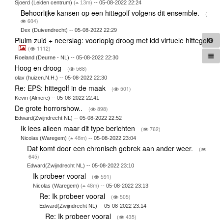
Sjoerd (Leiden centrum)
(
13m)
-- 05-08-2022 22:24
Behoorlijke kansen op een hittegolf volgens dit ensemble.
(
604)
Dex (Duivendrecht) -- 05-08-2022 22:29
Pluim zuid + neerslag: voorlopig droog met idd virtuele hittegolf
(
1112)
Roeland (Deurne - NL) -- 05-08-2022 22:30
Hoog en droog
(
568)
olav (huizen.N.H.) -- 05-08-2022 22:30
Re: EPS: hittegolf in de maak
(
501)
Kevin (Almere) -- 05-08-2022 22:41
De grote horrorshow..
(
898)
Edward(Zwijndrecht NL) -- 05-08-2022 22:52
Ik lees alleen maar dit type berichten
(
762)
Nicolas (Waregem)
(
48m)
-- 05-08-2022 23:04
Dat komt door een chronisch gebrek aan ander weer.
(
645)
Edward(Zwijndrecht NL) -- 05-08-2022 23:10
Ik probeer vooral
(
591)
Nicolas (Waregem)
(
48m)
-- 05-08-2022 23:13
Re: Ik probeer vooral
(
505)
Edward(Zwijndrecht NL) -- 05-08-2022 23:14
Re: Ik probeer vooral
(
435)