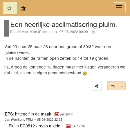
(current)
Toggl
navig
Een heerlijke acclimatisering pluim.
Bericht van: Mike (Etten-Leur) , 06-08-2022 00:09
Van 23 naar 25 naar 28 naar een graad of 30/32 voor een
(kleine) week.
In de nachten de ramen open zetten bij 14 tot 19 graden.
tja, droog de komende 10 dagen maar met klagen veranderen we
dat niet, alleen je eigen gemoedstoestand
Tog
EPS: hittegolf in de maak
(
2617)
Jan (Workum, FRL) -- 05-08-2022 22:23
Pluim EC0512 - regio midden
(
1279)