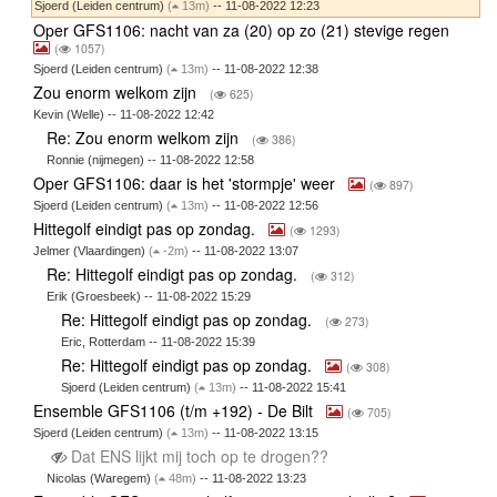
Sjoerd (Leiden centrum)
(
13m)
-- 11-08-2022 12:23
Oper GFS1106: nacht van za (20) op zo (21) stevige regen
(
1057)
Sjoerd (Leiden centrum)
(
13m)
-- 11-08-2022 12:38
Zou enorm welkom zijn
(
625)
Kevin (Welle) -- 11-08-2022 12:42
Re: Zou enorm welkom zijn
(
386)
Ronnie (nijmegen) -- 11-08-2022 12:58
Oper GFS1106: daar is het 'stormpje' weer
(
897)
Sjoerd (Leiden centrum)
(
13m)
-- 11-08-2022 12:56
Hittegolf eindigt pas op zondag.
(
1293)
Jelmer (Vlaardingen)
(
-2m)
-- 11-08-2022 13:07
Re: Hittegolf eindigt pas op zondag.
(
312)
Erik (Groesbeek) -- 11-08-2022 15:29
Re: Hittegolf eindigt pas op zondag.
(
273)
Eric, Rotterdam -- 11-08-2022 15:39
Re: Hittegolf eindigt pas op zondag.
(
308)
Sjoerd (Leiden centrum)
(
13m)
-- 11-08-2022 15:41
Ensemble GFS1106 (t/m +192) - De Bilt
(
705)
Sjoerd (Leiden centrum)
(
13m)
-- 11-08-2022 13:15
Dat ENS lijkt mij toch op te drogen??
Nicolas (Waregem)
(
48m)
-- 11-08-2022 13:23