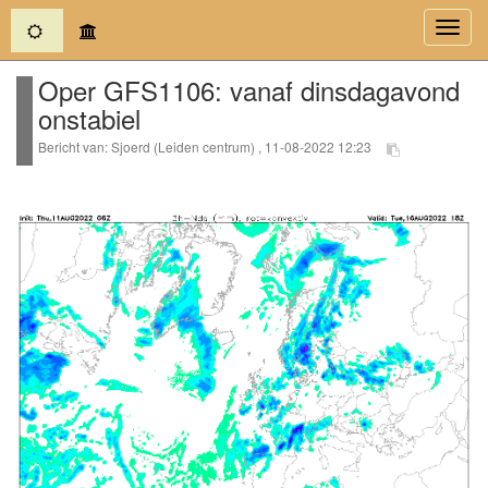
(current)
Toggl
navig
Oper GFS1106: vanaf dinsdagavond
onstabiel
Bericht van: Sjoerd (Leiden centrum) , 11-08-2022 12:23