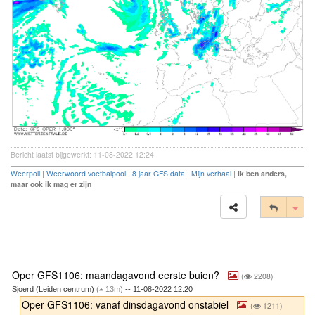
Bericht laatst bijgewerkt: 11-08-2022 12:24
Weerpoll
|
Weerwoord voetbalpool
|
8 jaar GFS data
|
Mijn verhaal
|
ik ben anders,
maar ook ik mag er zijn
Tog
Oper GFS1106: maandagavond eerste buien?
(
2208)
Sjoerd (Leiden centrum)
(
13m)
-- 11-08-2022 12:20
Oper GFS1106: vanaf dinsdagavond onstabiel
(
1211)