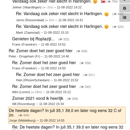
Vandaag ook zeker niet slecht in Harlingen.
(
794)
Jelmer (Vlaardingen)
(
-2m)
-- 11-08-2022 14:22
Re: Vandaag ook zeker niet slecht in Harlingen.
(
403)
Jarno (Roosendaal)
(
2m)
-- 11-08-2022 14:41
Re: Vandaag ook zeker niet slecht in Harlingen.
(
324)
Mark (Zaanstad) -- 11-08-2022 15:10
Genieten bij Roptazijl...
(
322)
Frans (Franeker) -- 11-08-2022 14:52
Re: Zomer doet het zeer goed hier
(
408)
Peter - Drogeham (Fr) -- 11-08-2022 14:46
Re: Zomer doet het zeer goed hier
(
358)
Frans (Franeker) -- 11-08-2022 14:50
Re: Zomer doet het zeer goed hier
(
241)
Hein (Rhoon/Schiedam) -- 11-08-2022 15:52
Re: Zomer doet het zeer goed hier
(
345)
Wim (Lomm)
(
18m)
-- 11-08-2022 15:12
Zomer 2021 vond ik heerlijk
(
348)
Wil (Rozenburg) -- 11-08-2022 15:34
De heetste dagen? In juli 35,1 39,0 en later nog eens 32 C of
zo.
(
444)
Jorge (Middelburg) -- 11-08-2022 14:55
Re: De heetste dagen? In juli 35,1 39,0 en later nog eens 32