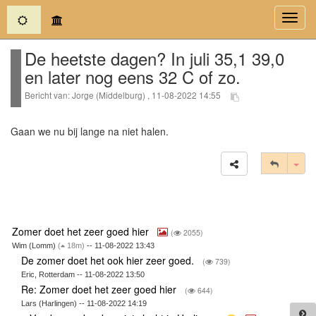
(current)
Toggl
navig
De heetste dagen? In juli 35,1 39,0
en later nog eens 32 C of zo.
Bericht van: Jorge (Middelburg) , 11-08-2022 14:55
Gaan we nu bij lange na niet halen.
Tog
Zomer doet het zeer goed hier
(
2055)
Wim (Lomm)
(
18m)
-- 11-08-2022 13:43
De zomer doet het ook hier zeer goed.
(
739)
Eric, Rotterdam -- 11-08-2022 13:50
Re: Zomer doet het zeer goed hier
(
644)
Lars (Harlingen) -- 11-08-2022 14:19