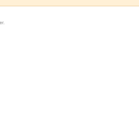
)
er.