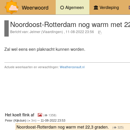
Weerwoord
(current)
Algemeen
Verdieping
Noordoost-Rotterdam nog warm met 22
Bericht van: Jelmer (Vlaardingen) , 11-08-2022 23:56
Zal wel eens een plaknacht kunnen worden.
Actuele weerkaarten en verwachtingen:
Weatherconsult.nl
Het koelt flink af
(
1358)
Peter (Kijkduin)
(
3m)
-- 11-08-2022 23:53
Noordoost-Rotterdam nog warm met 22,3 graden.
(
325)