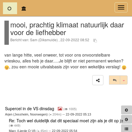
(current)
Toggl
navig
mooi, prachtig klimaat natuurlijk daar
voor de liefhebber
Bericht van: Sam (Diksmuide) , 22-09-2022 08:52
van lange hitte, veel onweer, tot voor ons onvoorstelbare
vrieskou, alles heb je daar.....Je blijft er niet permanent werken?
, zou een mooie uitvalsbasis zijn voor een wekelijks verslag!
Tog
Supercel in de VS dinsdag
(
1005)
Arjen (Jessheim, Noorwegen)
(
204m)
-- 22-09-2022 05:13
Re: Toch wel duidelijk dat dit speciaal moet zijn als je dit op je
(
449)
Marc (Lierde O-Vl)
(
45m)
-- 22-09-2022 05:54