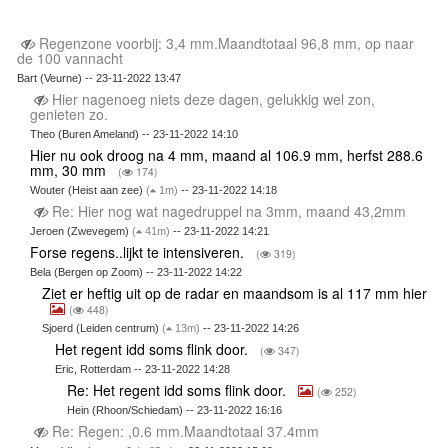
Regenzone voorbij: 3,4 mm.Maandtotaal 96,8 mm, op naar
de 100 vannacht
Bart (Veurne) -- 23-11-2022 13:47
Hier nagenoeg niets deze dagen, gelukkig wel zon,
genieten zo.
Theo (Buren Ameland) -- 23-11-2022 14:10
Hier nu ook droog na 4 mm, maand al 106.9 mm, herfst 288.6
mm, 30 mm
(
174)
Wouter (Heist aan zee)
(
1m)
-- 23-11-2022 14:18
Re: Hier nog wat nagedruppel na 3mm, maand 43,2mm
Jeroen (Zwevegem)
(
41m)
-- 23-11-2022 14:21
Forse regens..lijkt te intensiveren.
(
319)
Bela (Bergen op Zoom) -- 23-11-2022 14:22
Ziet er heftig uit op de radar en maandsom is al 117 mm hier
(
448)
Sjoerd (Leiden centrum)
(
13m)
-- 23-11-2022 14:26
Het regent idd soms flink door.
(
347)
Eric, Rotterdam -- 23-11-2022 14:28
Re: Het regent idd soms flink door.
(
252)
Hein (Rhoon/Schiedam) -- 23-11-2022 16:16
Re: Regen: ,0.6 mm.Maandtotaal 37.4mm