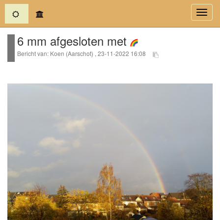
(current)
Toggl
navig
6 mm afgesloten met
Bericht van: Koen (Aarschot) , 23-11-2022 16:08