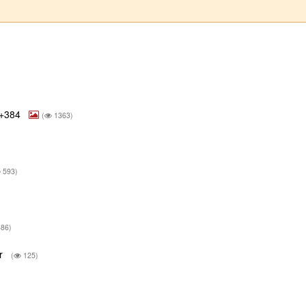
t +384
(
1363)
593)
86)
er
(
125)