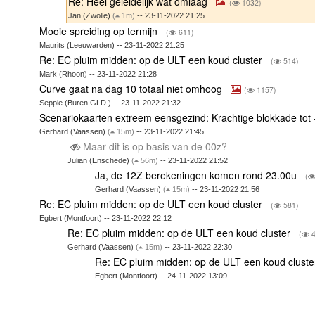
Re: Heel geleidelijk wat omlaag
(
1032)
Jan (Zwolle)
(
1m)
-- 23-11-2022 21:25
Mooie spreiding op termijn
(
611)
Maurits (Leeuwarden) -- 23-11-2022 21:25
Re: EC pluim midden: op de ULT een koud cluster
(
514)
Mark (Rhoon) -- 23-11-2022 21:28
Curve gaat na dag 10 totaal niet omhoog
(
1157)
Seppie (Buren GLD.) -- 23-11-2022 21:32
Scenariokaarten extreem eensgezind: Krachtige blokkade to
Gerhard (Vaassen)
(
15m)
-- 23-11-2022 21:45
Maar dit is op basis van de 00z?
Julian (Enschede)
(
56m)
-- 23-11-2022 21:52
Ja, de 12Z berekeningen komen rond 23.00u
(
Gerhard (Vaassen)
(
15m)
-- 23-11-2022 21:56
Re: EC pluim midden: op de ULT een koud cluster
(
581)
Egbert (Montfoort) -- 23-11-2022 22:12
Re: EC pluim midden: op de ULT een koud cluster
(
4
Gerhard (Vaassen)
(
15m)
-- 23-11-2022 22:30
Re: EC pluim midden: op de ULT een koud clust
Egbert (Montfoort) -- 24-11-2022 13:09