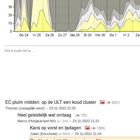
Het is zoals het is....
EC pluim midden: op de ULT een koud cluster
(
3307)
Thomas (zwaagdijk-west) -- 23-11-2022 21:20
Heel geleidelijk wat omlaag
(
755)
Marco (Hoogkarspel NH)
(
-1m)
-- 23-11-2022 21:22
Kans op vorst en ijsdagen
(
1283)
Julian (Enschede)
(
56m)
-- 23-11-2022 21:24