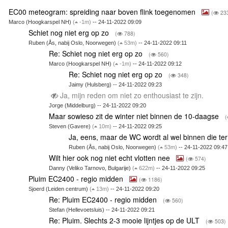
EC00 meteogram: spreiding naar boven flink toegenomen
(
23
Marco (Hoogkarspel NH)
(
-1m)
-- 24-11-2022 09:09
Schiet nog niet erg op zo
(
788)
Ruben (Ås, nabij Oslo, Noorwegen)
(
53m)
-- 24-11-2022 09:11
Re: Schiet nog niet erg op zo
(
560)
Marco (Hoogkarspel NH)
(
-1m)
-- 24-11-2022 09:12
Re: Schiet nog niet erg op zo
(
348)
Jaimy (Hulsberg) -- 24-11-2022 09:23
Ja, mijn reden om niet zo enthousiast te zijn.
Jorge (Middelburg) -- 24-11-2022 09:20
Maar sowieso zit de winter niet binnen de 10-daagse
(
Steven (Gavere)
(
10m)
-- 24-11-2022 09:25
Ja, eens, maar de WC wordt al wel binnen die te
Ruben (Ås, nabij Oslo, Noorwegen)
(
53m)
-- 24-11-2022 09:47
Wilt hier ook nog niet echt vlotten nee
(
574)
Danny (Veliko Tarnovo, Bulgarije)
(
622m)
-- 24-11-2022 09:25
Pluim EC2400 - regio midden
(
1186)
Sjoerd (Leiden centrum)
(
13m)
-- 24-11-2022 09:20
Re: Pluim EC2400 - regio midden
(
560)
Stefan (Hellevoetsluis) -- 24-11-2022 09:21
Re: Pluim. Slechts 2-3 mooie lijntjes op de ULT
(
503)