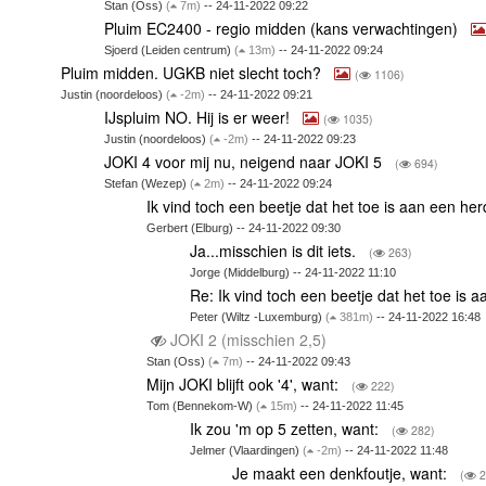
Stan (Oss)
(
7m)
-- 24-11-2022 09:22
Pluim EC2400 - regio midden (kans verwachtingen)
Sjoerd (Leiden centrum)
(
13m)
-- 24-11-2022 09:24
Pluim midden. UGKB niet slecht toch?
(
1106)
Justin (noordeloos)
(
-2m)
-- 24-11-2022 09:21
IJspluim NO. Hij is er weer!
(
1035)
Justin (noordeloos)
(
-2m)
-- 24-11-2022 09:23
JOKI 4 voor mij nu, neigend naar JOKI 5
(
694)
Stefan (Wezep)
(
2m)
-- 24-11-2022 09:24
Ik vind toch een beetje dat het toe is aan een herd
Gerbert (Elburg) -- 24-11-2022 09:30
Ja...misschien is dit iets.
(
263)
Jorge (Middelburg) -- 24-11-2022 11:10
Re: Ik vind toch een beetje dat het toe is a
Peter (Wiltz -Luxemburg)
(
381m)
-- 24-11-2022 16:48
JOKI 2 (misschien 2,5)
Stan (Oss)
(
7m)
-- 24-11-2022 09:43
Mijn JOKI blijft ook '4', want:
(
222)
Tom (Bennekom-W)
(
15m)
-- 24-11-2022 11:45
Ik zou 'm op 5 zetten, want:
(
282)
Jelmer (Vlaardingen)
(
-2m)
-- 24-11-2022 11:48
Je maakt een denkfoutje, want:
(
2