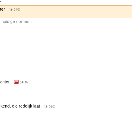
7
nter
(
340)
de huidige normen.
wachten
(
875)
end, die redelijk laat
(
520)