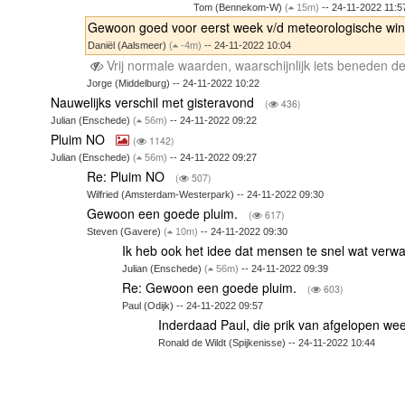
Tom (Bennekom-W)
(
15m)
-- 24-11-2022 11:5
Gewoon goed voor eerst week v/d meteorologische wi
Daniël (Aalsmeer)
(
-4m)
-- 24-11-2022 10:04
Vrij normale waarden, waarschijnlijk iets beneden 
Jorge (Middelburg) -- 24-11-2022 10:22
Nauwelijks verschil met gisteravond
(
436)
Julian (Enschede)
(
56m)
-- 24-11-2022 09:22
Pluim NO
(
1142)
Julian (Enschede)
(
56m)
-- 24-11-2022 09:27
Re: Pluim NO
(
507)
Wilfried (Amsterdam-Westerpark) -- 24-11-2022 09:30
Gewoon een goede pluim.
(
617)
Steven (Gavere)
(
10m)
-- 24-11-2022 09:30
Ik heb ook het idee dat mensen te snel wat ver
Julian (Enschede)
(
56m)
-- 24-11-2022 09:39
Re: Gewoon een goede pluim.
(
603)
Paul (Odijk) -- 24-11-2022 09:57
Inderdaad Paul, die prik van afgelopen week
Ronald de Wildt (Spijkenisse) -- 24-11-2022 10:44