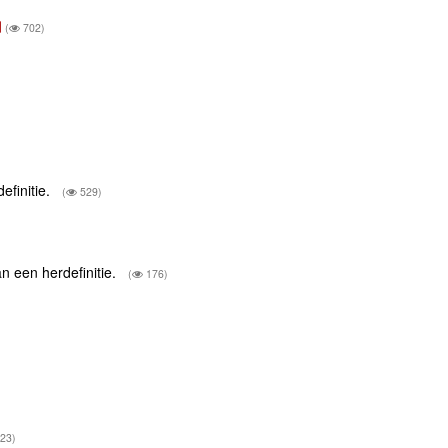
(
702)
efinitie.
(
529)
an een herdefinitie.
(
176)
23)