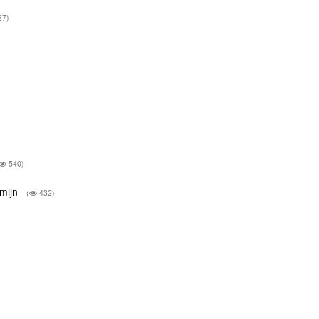
37)
540)
rmijn
(
432)