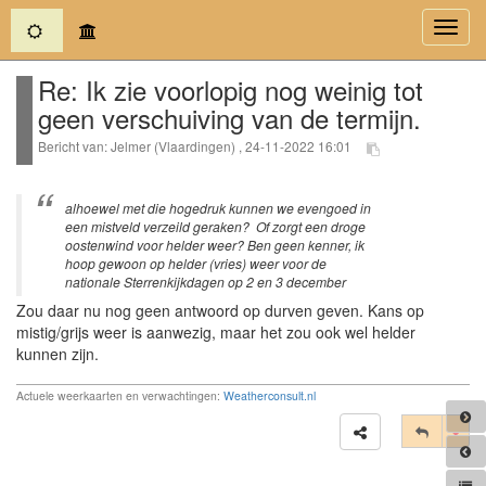
(current)
Toggl
navig
Re: Ik zie voorlopig nog weinig tot
geen verschuiving van de termijn.
Bericht van: Jelmer (Vlaardingen) , 24-11-2022 16:01
alhoewel met die hogedruk kunnen we evengoed in
een mistveld verzeild geraken? Of zorgt een droge
oostenwind voor helder weer? Ben geen kenner, ik
hoop gewoon op helder (vries) weer voor de
nationale Sterrenkijkdagen op 2 en 3 december
Zou daar nu nog geen antwoord op durven geven. Kans op
mistig/grijs weer is aanwezig, maar het zou ook wel helder
kunnen zijn.
Actuele weerkaarten en verwachtingen:
Weatherconsult.nl
Tog