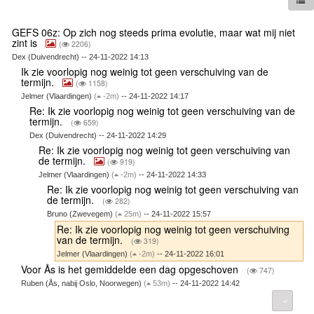
GEFS 06z: Op zich nog steeds prima evolutie, maar wat mij niet
zint is
(
2206)
Dex (Duivendrecht) -- 24-11-2022 14:13
Ik zie voorlopig nog weinig tot geen verschuiving van de
termijn.
(
1158)
Jelmer (Vlaardingen)
(
-2m)
-- 24-11-2022 14:17
Re: Ik zie voorlopig nog weinig tot geen verschuiving van de
termijn.
(
659)
Dex (Duivendrecht) -- 24-11-2022 14:29
Re: Ik zie voorlopig nog weinig tot geen verschuiving van
de termijn.
(
919)
Jelmer (Vlaardingen)
(
-2m)
-- 24-11-2022 14:33
Re: Ik zie voorlopig nog weinig tot geen verschuiving van
de termijn.
(
282)
Bruno (Zwevegem)
(
25m)
-- 24-11-2022 15:57
Re: Ik zie voorlopig nog weinig tot geen verschuiving
van de termijn.
(
319)
Jelmer (Vlaardingen)
(
-2m)
-- 24-11-2022 16:01
Voor Ås is het gemiddelde een dag opgeschoven
(
747)
Ruben (Ås, nabij Oslo, Noorwegen)
(
53m)
-- 24-11-2022 14:42