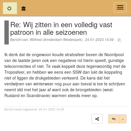
(current)
Toggl
navig
Re: Wij zitten in een volledig vast
patroon in alle seizoenen
Bericht van: Wilfried (Amsterdam-Westerpark) , 24-01-2023 14:39
Ik denk dat de ongewoon koude stratosfeer boven de Noordpool
van de laatste jaren ook een negatieve rol hierin speelt, gunstige
teleconnecties of niet. Te vaak koppelt deze tegenwoordig met de
Troposfeer, en hebben we eens een SSW dan lukt de koppeling
niet of liggen de drukgebieden verkeerd. De kans dat het
verdwijnen van winterweer nog puur aan toeval is toe te schrijven
neemt idd met het jaar af want ook de brongebieden (west-
Rusland en Scandinavie) warmen steeds meer op.
Bericht laatst bijgewerkt: 24-01-2023 14:39
Tog