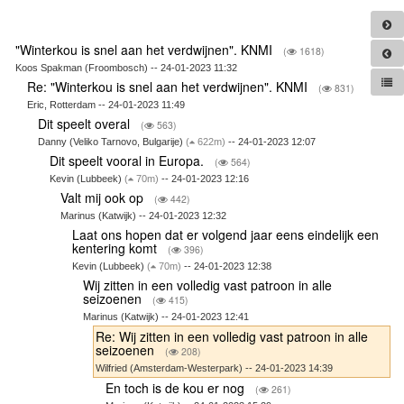
"Winterkou is snel aan het verdwijnen". KNMI
(
1618)
Koos Spakman (Froombosch) -- 24-01-2023 11:32
Re: "Winterkou is snel aan het verdwijnen". KNMI
(
831)
Eric, Rotterdam -- 24-01-2023 11:49
Dit speelt overal
(
563)
Danny (Veliko Tarnovo, Bulgarije)
(
622m)
-- 24-01-2023 12:07
Dit speelt vooral in Europa.
(
564)
Kevin (Lubbeek)
(
70m)
-- 24-01-2023 12:16
Valt mij ook op
(
442)
Marinus (Katwijk) -- 24-01-2023 12:32
Laat ons hopen dat er volgend jaar eens eindelijk een
kentering komt
(
396)
Kevin (Lubbeek)
(
70m)
-- 24-01-2023 12:38
Wij zitten in een volledig vast patroon in alle
seizoenen
(
415)
Marinus (Katwijk) -- 24-01-2023 12:41
Re: Wij zitten in een volledig vast patroon in alle
seizoenen
(
208)
Wilfried (Amsterdam-Westerpark) -- 24-01-2023 14:39
En toch is de kou er nog
(
261)