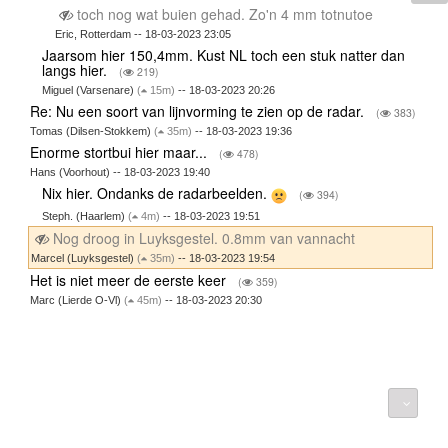
toch nog wat buien gehad. Zo'n 4 mm totnutoe
Eric, Rotterdam -- 18-03-2023 23:05
Jaarsom hier 150,4mm. Kust NL toch een stuk natter dan
langs hier.
(
219)
Miguel (Varsenare)
(
15m)
-- 18-03-2023 20:26
Re: Nu een soort van lijnvorming te zien op de radar.
(
383)
Tomas (Dilsen-Stokkem)
(
35m)
-- 18-03-2023 19:36
Enorme stortbui hier maar...
(
478)
Hans (Voorhout) -- 18-03-2023 19:40
Nix hier. Ondanks de radarbeelden.
(
394)
Steph. (Haarlem)
(
4m)
-- 18-03-2023 19:51
Nog droog in Luyksgestel. 0.8mm van vannacht
Marcel (Luyksgestel)
(
35m)
-- 18-03-2023 19:54
Het is niet meer de eerste keer
(
359)
Marc (Lierde O-Vl)
(
45m)
-- 18-03-2023 20:30