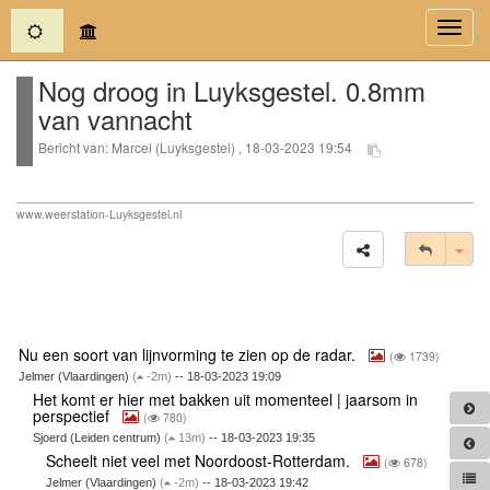
(current)
Toggl
navig
Nog droog in Luyksgestel. 0.8mm
van vannacht
Bericht van: Marcel (Luyksgestel) , 18-03-2023 19:54
www.weerstation-Luyksgestel.nl
Tog
Nu een soort van lijnvorming te zien op de radar.
(
1739)
Jelmer (Vlaardingen)
(
-2m)
-- 18-03-2023 19:09
Het komt er hier met bakken uit momenteel | jaarsom in
perspectief
(
780)
Sjoerd (Leiden centrum)
(
13m)
-- 18-03-2023 19:35
Scheelt niet veel met Noordoost-Rotterdam.
(
678)
Jelmer (Vlaardingen)
(
-2m)
-- 18-03-2023 19:42