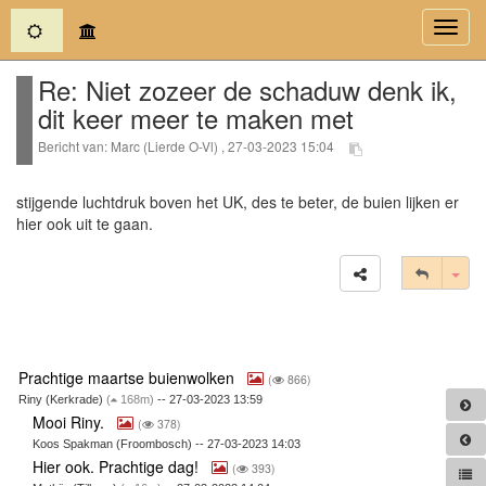
(current)
Toggl
navig
Re: Niet zozeer de schaduw denk ik,
dit keer meer te maken met
Bericht van: Marc (Lierde O-Vl) , 27-03-2023 15:04
stijgende luchtdruk boven het UK, des te beter, de buien lijken er
hier ook uit te gaan.
Tog
Prachtige maartse buienwolken
(
866)
Riny (Kerkrade)
(
168m)
-- 27-03-2023 13:59
Mooi Riny.
(
378)
Koos Spakman (Froombosch) -- 27-03-2023 14:03
Hier ook. Prachtige dag!
(
393)