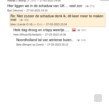
Mathijs (Tilburg)
(
16m)
-- 27-03-2023 14:04
Hier liggen we in de schaduw van UK ... veel zon
(
273)
Bart (Veurne) -- 27-03-2023 14:16
Re: Niet zozeer de schaduw denk ik, dit keer meer te maken
met
(
199)
Marc (Lierde O-Vl)
(
45m)
-- 27-03-2023 15:04
Hele dag droog en crispy weertje.....
(
167)
Hein (Rhoon/Schiedam) -- 27-03-2023 16:36
Noordholland tal van winterse buien..
(
143)
Bela (Bergen op Zoom) -- 27-03-2023 20:12