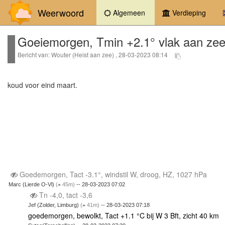
Weerwoord
(current)
Algemeen
Verdieping
Goeiemorgen, Tmin +2.1° vlak aan zee,
Bericht van: Wouter (Heist aan zee) , 28-03-2023 08:14
koud voor eind maart.
Goedemorgen, Tact -3.1°, windstil W, droog, HZ, 1027 hPa
Marc (Lierde O-Vl)
(
45m)
-- 28-03-2023 07:02
Tn -4,0, tact -3,6
Jef (Zolder, Limburg)
(
41m)
-- 28-03-2023 07:18
goedemorgen, bewolkt, Tact +1.1 °C bij W 3 Bft, zicht 40 km