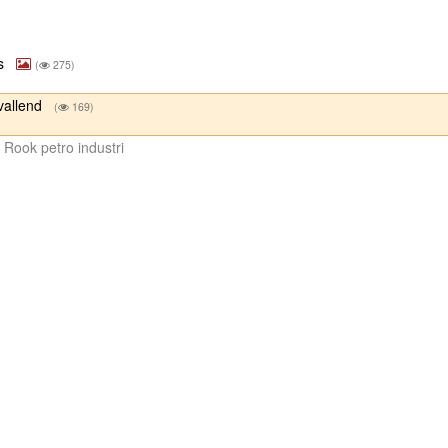
us
(
275)
pvallend
(
169)
 Rook petro industri