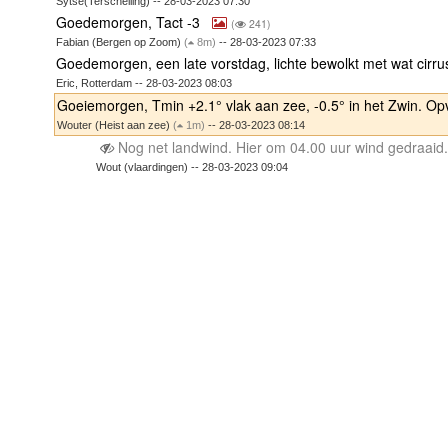
Sytse(Terschelling) -- 28-03-2023 07:30
Goedemorgen, Tact -3
(
241)
Fabian (Bergen op Zoom)
(
8m)
-- 28-03-2023 07:33
Goedemorgen, een late vorstdag, lichte bewolkt met wat cirr
Eric, Rotterdam -- 28-03-2023 08:03
Goeiemorgen, Tmin +2.1° vlak aan zee, -0.5° in het Zwin. O
Wouter (Heist aan zee)
(
1m)
-- 28-03-2023 08:14
Nog net landwind. Hier om 04.00 uur wind gedraaid.
Wout (vlaardingen) -- 28-03-2023 09:04