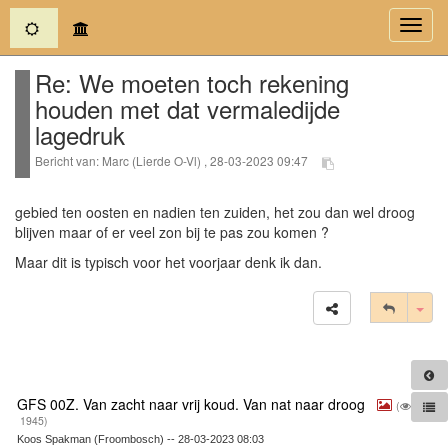
(current)
Toggl
navig
Re: We moeten toch rekening
houden met dat vermaledijde
lagedruk
Bericht van: Marc (Lierde O-Vl) , 28-03-2023 09:47
gebied ten oosten en nadien ten zuiden, het zou dan wel droog
blijven maar of er veel zon bij te pas zou komen ?
Maar dit is typisch voor het voorjaar denk ik dan.
Tog
GFS 00Z. Van zacht naar vrij koud. Van nat naar droog
(
1945)
Koos Spakman (Froombosch) -- 28-03-2023 08:03