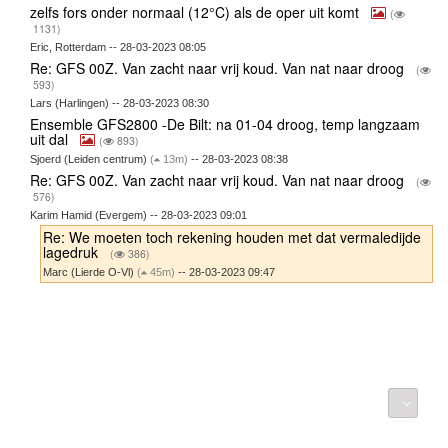
zelfs fors onder normaal (12°C) als de oper uit komt
(
1131)
Eric, Rotterdam -- 28-03-2023 08:05
Re: GFS 00Z. Van zacht naar vrij koud. Van nat naar droog
(
593)
Lars (Harlingen) -- 28-03-2023 08:30
Ensemble GFS2800 -De Bilt: na 01-04 droog, temp langzaam
uit dal
(
893)
Sjoerd (Leiden centrum)
(
13m)
-- 28-03-2023 08:38
Re: GFS 00Z. Van zacht naar vrij koud. Van nat naar droog
(
576)
Karim Hamid (Evergem) -- 28-03-2023 09:01
Re: We moeten toch rekening houden met dat vermaledijde
lagedruk
(
386)
Marc (Lierde O-Vl)
(
45m)
-- 28-03-2023 09:47