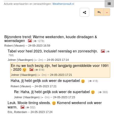
Actuele weerkaarten en verwachtingen:
Weatherconsult.nl
Tog
Bijzondere trend: Warme weekenden, koude dinsdagen &
woensdagen
(
1278)
Robert (Vleuten) -- 24-05-2023 16:59
Tabel voor heel 2023, inclusief neerslag en zonneschijn.
(
768)
Jelmer (Vlaardingen)
(
-2m)
-- 24-05-2023 17:14
En nu we toch bezig zijn, het langjarig gemiddelde voor 1991
- 2020
(
618)
Jelmer (Vlaardingen)
(
-2m)
-- 24-05-2023 17:21
Haha, jij hebt gelijk ook weer de supertabel
(
418)
Robert (Vleuten) -- 24-05-2023 17:21
Re: Haha, jij hebt gelijk ook weer de supertabel
(
383)
Jelmer (Vlaardingen)
(
-2m)
-- 24-05-2023 17:23
Leuk. Mooie timing steeds.
Komend weekend ook weer
warm.
(
552)
Eric, Rotterdam -- 24-05-2023 17:24