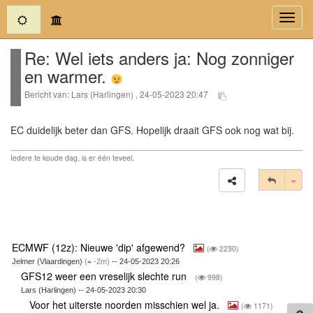
(current)
Toggl
navig
Re: Wel iets anders ja: Nog zonniger
en warmer.
Bericht van: Lars (Harlingen) , 24-05-2023 20:47
EC duidelijk beter dan GFS. Hopelijk draait GFS ook nog wat bij.
Iedere te koude dag, is er één teveel.
Tog
ECMWF (12z): Nieuwe 'dip' afgewend?
(
2230)
Jelmer (Vlaardingen)
(
-2m)
-- 24-05-2023 20:26
GFS12 weer een vreselijk slechte run
(
998)
Lars (Harlingen) -- 24-05-2023 20:30
Voor het uiterste noorden misschien wel ja.
(
1171)