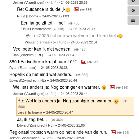
Jelmer (Vlaardingen)
(
-2m)
-- 24-05-2023 20:33
Re: Guidance is duidelijk
(
886)
Ruud (Hoorn) -- 24-05-2023 21:03
Een lange zit tot 1 mei
(
406)
Tinus Lichtenvoorde
(
20m)
-- 24-05-2023 21:47
Tot 2025 hebben we wel verdiend inmiddels
Wouter (Termaar)
(
140m)
-- 24-05-2023 22:01
Veel beter kan ik niet wensen
(
425)
Jan (Workum, FRL) -- 24-05-2023 21:04
850 hPa isotherm kruipt naar 10°C
(
815)
Ryan (Etten-Leur) -- 24-05-2023 20:36
Hopelijk op het eind wat anders.
(
552)
Edward(Zwijndrecht NL) -- 24-05-2023 20:44
Wel iets anders ja: Nog zonniger en warmer.
(
816)
Jelmer (Vlaardingen)
(
-2m)
-- 24-05-2023 20:44
Re: Wel iets anders ja: Nog zonniger en warmer.
(
560)
Lars (Harlingen) -- 24-05-2023 20:47
Ja, ik zag het...
(
360)
Edward(Zwijndrecht NL) -- 24-05-2023 21:06
Regionaal tropisch warm op het einde van de run.
(
854)
Jelmer (Vlaardingen)
(
-2m)
-- 24-05-2023 20:58