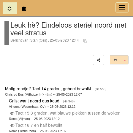
(current)
Toggl
navig
Leuk hè? Eindeloos steriel noord met
veel stratus
Bericht van: Stan (Oss) , 25-05-2023 12:44
Tog
Matig rondje? Tact 14 graden, geheel bewolkt
(
556)
Chris vd Bos (Vijfhuizen)
(
-2m)
-- 25-05-2023 12:07
Grijs; want noord dus koud
(
346)
Vincent (Westerhaar, Ov) -- 25-05-2023 12:12
Tact 15,3 graden, wat blauwe plekken tussen de wolken
Rene (Vlijmen) -- 25-05-2023 12:12
Tact 16.7 en half bewolkt.
Roald (Terneuzen) -- 25-05-2023 12:16