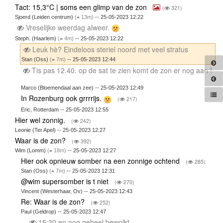
Tact: 15,3°C | soms een glimp van de zon
(
321)
Sjoerd (Leiden centrum)
(
13m)
-- 25-05-2023 12:22
Vreselijke weerdag alweer.
Steph. (Haarlem)
(
4m)
-- 25-05-2023 12:22
Leuk hè? Eindeloos steriel noord met veel stratus
Stan (Oss)
(
7m)
-- 25-05-2023 12:44
Tis pas 12.40. op de sat te zien komt de zon er nog aan !
Marco (Bloemendaal aan zee) -- 25-05-2023 12:49
In Rozenburg ook grrrrijs.
(
217)
Eric, Rotterdam -- 25-05-2023 12:55
Hier wel zonnig.
(
242)
Leonie (Ter Apel) -- 25-05-2023 12:27
Waar is de zon?
(
392)
Wim (Lomm)
(
18m)
-- 25-05-2023 12:27
Hier ook opnieuw somber na een zonnige ochtend
(
285)
Stan (Oss)
(
7m)
-- 25-05-2023 12:31
@wim supersomber is t niet
(
270)
Vincent (Westerhaar, Ov) -- 25-05-2023 12:43
Re: Waar is de zon?
(
252)
Paul (Geldrop) -- 25-05-2023 12:47
15:30 en nog geheel bewolkt...