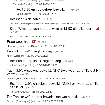
Richard (Gouda) -- 25-05-2023 15:31
Re: 15:30 en nog geheel bewolkt...
(
159)
Paul (Geldrop) -- 25-05-2023 16:02
Re: Waar is de zon?
(
219)
Jurgen (Erwetegem-Vlaamse Ardennen)
(
100m)
-- 25-05-2023 12:53
Klopt Wim, met een noordenwind altijd SC die uitsmeert
(
392)
Eric, Rotterdam -- 25-05-2023 12:57
Fraai weer hier
(
390)
Hendrik (Londerzeel-B)
(
7m)
-- 25-05-2023 12:46
Één blik op sat24 zegt genoeg
(
326)
Nick (Wierden) -- 25-05-2023 12:52
Re: Één blik op sat24 zegt genoeg
(
240)
Wim (Lomm)
(
18m)
-- 25-05-2023 13:48
Tact 13.9°, wisselend bewolkt, NNO trekt weer aan. Tijd dat ik
vertrek
(
215)
Wouter (Heist aan zee)
(
1m)
-- 25-05-2023 13:01
Re: Tact 13.9°, wisselend bewolkt, NNO trekt weer aan. Tijd
dat ik ver
(
164)
Richard (Gouda) -- 25-05-2023 15:33
Re: Tact 18,4°C en licht bewolkt met wat cumuli.
(
237)
Jeroen (Zwevegem)
(
41m)
-- 25-05-2023 13:52