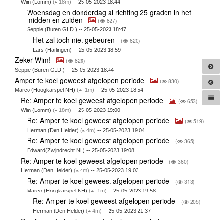
Wim (Lomm)
(
18m)
-- 25-05-2023 18:44
Woensdag en donderdag al richting 25 graden in het
midden en zuiden
(
827)
Seppie (Buren GLD.) -- 25-05-2023 18:47
Het zal toch niet gebeuren
(
620)
Lars (Harlingen) -- 25-05-2023 18:59
Zeker Wim!
(
828)
Seppie (Buren GLD.) -- 25-05-2023 18:44
Amper te koel geweest afgelopen periode
(
830)
Marco (Hoogkarspel NH)
(
-1m)
-- 25-05-2023 18:54
Re: Amper te koel geweest afgelopen periode
(
653)
Wim (Lomm)
(
18m)
-- 25-05-2023 19:00
Re: Amper te koel geweest afgelopen periode
(
519)
Herman (Den Helder)
(
4m)
-- 25-05-2023 19:04
Re: Amper te koel geweest afgelopen periode
(
365)
Edward(Zwijndrecht NL) -- 25-05-2023 19:08
Re: Amper te koel geweest afgelopen periode
(
360)
Herman (Den Helder)
(
4m)
-- 25-05-2023 19:03
Re: Amper te koel geweest afgelopen periode
(
313)
Marco (Hoogkarspel NH)
(
-1m)
-- 25-05-2023 19:58
Re: Amper te koel geweest afgelopen periode
(
205)
Herman (Den Helder)
(
4m)
-- 25-05-2023 21:37