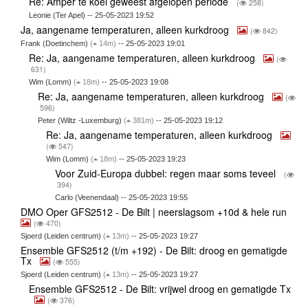
Re: Amper te koel geweest afgelopen periode
(
258)
Leonie (Ter Apel) -- 25-05-2023 19:52
Ja, aangename temperaturen, alleen kurkdroog
(
842)
Frank (Doetinchem)
(
14m)
-- 25-05-2023 19:01
Re: Ja, aangename temperaturen, alleen kurkdroog
(
631)
Wim (Lomm)
(
18m)
-- 25-05-2023 19:08
Re: Ja, aangename temperaturen, alleen kurkdroog
(
596)
Peter (Wiltz -Luxemburg)
(
381m)
-- 25-05-2023 19:12
Re: Ja, aangename temperaturen, alleen kurkdroog
(
547)
Wim (Lomm)
(
18m)
-- 25-05-2023 19:23
Voor Zuid-Europa dubbel: regen maar soms teveel
(
394)
Carlo (Veenendaal) -- 25-05-2023 19:55
DMO Oper GFS2512 - De Bilt | neerslagsom +10d & hele run
(
470)
Sjoerd (Leiden centrum)
(
13m)
-- 25-05-2023 19:27
Ensemble GFS2512 (t/m +192) - De Bilt: droog en gematigde
Tx
(
555)
Sjoerd (Leiden centrum)
(
13m)
-- 25-05-2023 19:27
Ensemble GFS2512 - De Bilt: vrijwel droog en gematigde Tx
(
376)