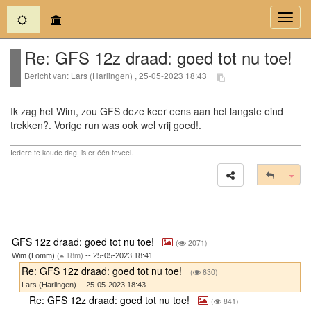
(current)
Toggl
navig
Re: GFS 12z draad: goed tot nu toe!
Bericht van: Lars (Harlingen) , 25-05-2023 18:43
Ik zag het Wim, zou GFS deze keer eens aan het langste eind
trekken?. Vorige run was ook wel vrij goed!.
Iedere te koude dag, is er één teveel.
Tog
GFS 12z draad: goed tot nu toe!
(
2071)
Wim (Lomm)
(
18m)
-- 25-05-2023 18:41
Re: GFS 12z draad: goed tot nu toe!
(
630)
Lars (Harlingen) -- 25-05-2023 18:43
Re: GFS 12z draad: goed tot nu toe!
(
841)