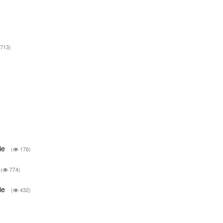
713)
gie
(
176)
(
774)
gie
(
432)