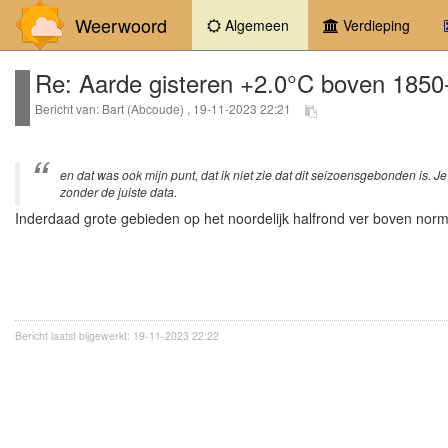
Weerwoord
(current)
Algemeen
Verdieping
Re: Aarde gisteren +2.0°C boven 1850-
Bericht van: Bart (Abcoude) , 19-11-2023 22:21
en dat was ook mijn punt, dat ik niet zie dat dit seizoensgebonden is. J
zonder de juiste data.
Inderdaad grote gebieden op het noordelijk halfrond ver boven norma
Bericht laatst bijgewerkt: 19-11-2023 22:22