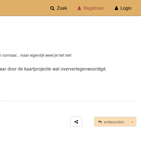
Zoek
Registreer
Login
 normaal... maar eigenlijk weet je het niet
 maar door de kaartprojectie wat oververtegenwoordigd.
Tog
antwoorden