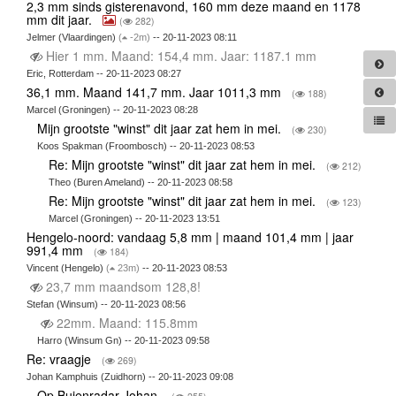
2,3 mm sinds gisterenavond, 160 mm deze maand en 1178
mm dit jaar.
(
282)
Jelmer (Vlaardingen)
(
-2m)
-- 20-11-2023 08:11
Hier 1 mm. Maand: 154,4 mm. Jaar: 1187.1 mm
Eric, Rotterdam -- 20-11-2023 08:27
36,1 mm. Maand 141,7 mm. Jaar 1011,3 mm
(
188)
Marcel (Groningen) -- 20-11-2023 08:28
Mijn grootste "winst" dit jaar zat hem in mei.
(
230)
Koos Spakman (Froombosch) -- 20-11-2023 08:53
Re: Mijn grootste "winst" dit jaar zat hem in mei.
(
212)
Theo (Buren Ameland) -- 20-11-2023 08:58
Re: Mijn grootste "winst" dit jaar zat hem in mei.
(
123)
Marcel (Groningen) -- 20-11-2023 13:51
Hengelo-noord: vandaag 5,8 mm | maand 101,4 mm | jaar
991,4 mm
(
184)
Vincent (Hengelo)
(
23m)
-- 20-11-2023 08:53
23,7 mm maandsom 128,8!
Stefan (Winsum) -- 20-11-2023 08:56
22mm. Maand: 115.8mm
Harro (Winsum Gn) -- 20-11-2023 09:58
Re: vraagje
(
269)
Johan Kamphuis (Zuidhorn) -- 20-11-2023 09:08
Op Buienradar Johan.