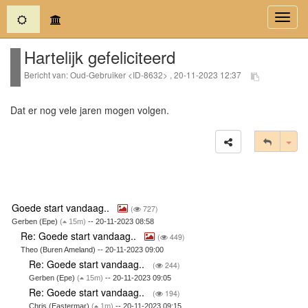
(current)
Toggl
navig
Hartelijk gefeliciteerd
Bericht van: Oud-Gebruiker <ID-8632> , 20-11-2023 12:37
Dat er nog vele jaren mogen volgen.
Tog
Goede start vandaag..
(
727)
Gerben (Epe)
(
15m)
-- 20-11-2023 08:58
Re: Goede start vandaag..
(
449)
Theo (Buren Ameland) -- 20-11-2023 09:00
Re: Goede start vandaag..
(
244)
Gerben (Epe)
(
15m)
-- 20-11-2023 09:05
Re: Goede start vandaag..
(
194)
Chris (Eastermar)
(
1m)
-- 20-11-2023 09:15