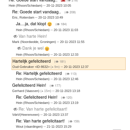
(
218)
Hein (Rhoon/Schiedam) -- 20-11-2023 10:05
Re: Goede start vandaag..
(
208)
Eric, Rotterdam -- 20-11-2023 10:49
Ja....ja, dat klopt
(
184)
Hein (Rhoon/Schiedam) -- 20-11-2023 11:03
Van harte Hein!
Mark (Noordwolde, Groningen) -- 20-11-2023 11:55
Dank je wel
Hein (Rhoon/Schiedam) -- 20-11-2023 12:33
Hartelijk gefeliciteerd
(
181)
Oud-Gebruiker <ID-8632>
(
9m)
-- 20-11-2023 12:37
Re: Hartelijk gefeliciteerd
(
113)
Hein (Rhoon/Schiedam) -- 20-11-2023 12:46
Gefeliciteerd Hein!
(
177)
Gerhard (Vaassen)
(
15m)
-- 20-11-2023 13:18
Re: Gefeliciteerd Hein!
(
120)
Hein (Rhoon/Schiedam) -- 20-11-2023 13:19
Re: Van harte gefelicitaart!
VdeV(Heerenveen) -- 20-11-2023 13:37
Re: Van harte gefelicitaart!
(
159)
Wout (vlaardingen) -- 21-11-2023 15:29