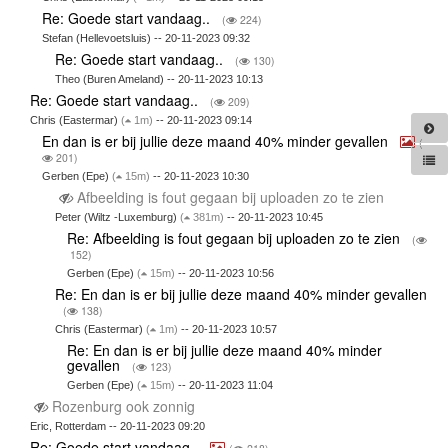
Re: Goede start vandaag..
(
224)
Stefan (Hellevoetsluis) -- 20-11-2023 09:32
Re: Goede start vandaag..
(
130)
Theo (Buren Ameland) -- 20-11-2023 10:13
Re: Goede start vandaag..
(
209)
Chris (Eastermar)
(
1m)
-- 20-11-2023 09:14
En dan is er bij jullie deze maand 40% minder gevallen
(
201)
Gerben (Epe)
(
15m)
-- 20-11-2023 10:30
Afbeelding is fout gegaan bij uploaden zo te zien
Peter (Wiltz -Luxemburg)
(
381m)
-- 20-11-2023 10:45
Re: Afbeelding is fout gegaan bij uploaden zo te zien
(
152)
Gerben (Epe)
(
15m)
-- 20-11-2023 10:56
Re: En dan is er bij jullie deze maand 40% minder gevallen
(
138)
Chris (Eastermar)
(
1m)
-- 20-11-2023 10:57
Re: En dan is er bij jullie deze maand 40% minder
gevallen
(
123)
Gerben (Epe)
(
15m)
-- 20-11-2023 11:04
Rozenburg ook zonnig
Eric, Rotterdam -- 20-11-2023 09:20
Re: Goede start vandaag..