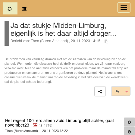
(current)
Toggl
navig
Ja dat stukje Midden-Limburg,
eigenlijk is het daar altijd droger...
Bericht van: Theo (Buren Ameland) , 20-11-2023 14:15
De problemen van vandaag draaien niet om de aantallen van de bevolking hier op de
planeet. We moeten die discussie heel duidelijk onderscheiden, we zijn daar vaak erg
verward over. Niet de aantallen veroorzaken het probleem maar de manier waarop we
produceren en consumeren en ons organiseren op deze planeet. Het is vooral ons
consumptieniveau- de manier waarop de bevolking in het rijke deel van de wereld leeft-
dat de planeet schade toebrengt.
Tog
Het regent 100+ers alleen Zuid Limburg blijft achter, gaat
november23
(
1718)
Theo (Buren Ameland) -- 20-11-2023 13:22