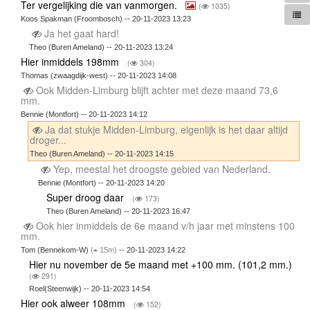
Ter vergelijking die van vanmorgen.
(
1035)
Koos Spakman (Froombosch) -- 20-11-2023 13:23
Ja het gaat hard!
Theo (Buren Ameland) -- 20-11-2023 13:24
Hier inmiddels 198mm
(
304)
Thomas (zwaagdijk-west) -- 20-11-2023 14:08
Ook Midden-Limburg blijft achter met deze maand 73,6
mm.
Bennie (Montfort) -- 20-11-2023 14:12
Ja dat stukje Midden-Limburg, eigenlijk is het daar altijd
droger...
Theo (Buren Ameland) -- 20-11-2023 14:15
Yep, meestal het droogste gebied van Nederland.
Bennie (Montfort) -- 20-11-2023 14:20
Super droog daar
(
173)
Theo (Buren Ameland) -- 20-11-2023 16:47
Ook hier inmiddels de 6e maand v/h jaar met minstens 100
mm.
Tom (Bennekom-W)
(
15m)
-- 20-11-2023 14:22
Hier nu november de 5e maand met +100 mm. (101,2 mm.)
(
291)
Roel(Steenwijk) -- 20-11-2023 14:54
Hier ook alweer 108mm
(
152)