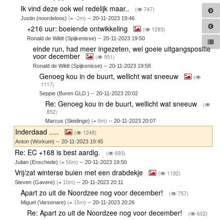
Ik vind deze ook wel redelijk maar..
(
747)
Justin (noordeloos)
(
-2m)
-- 20-11-2023 19:46
+216 uur: boeiende ontwikkeling
(
1283)
Ronald de Wildt (Spijkenisse) -- 20-11-2023 19:50
einde run, had meer ingezeten, wel goeie uitgangspositie
voor december
(
951)
Ronald de Wildt (Spijkenisse) -- 20-11-2023 19:58
Genoeg kou in de buurt, wellicht wat sneeuw
(
1117)
Seppie (Buren GLD.) -- 20-11-2023 20:02
Re: Genoeg kou in de buurt, wellicht wat sneeuw
(
852)
Marcus (Sleidinge)
(
6m)
-- 20-11-2023 20:07
Inderdaad .....
(
1248)
Anton (Workum) -- 20-11-2023 19:45
Re: EC +168 is best aardig.
(
693)
Julian (Enschede)
(
56m)
-- 20-11-2023 19:50
Vrij/zat winterse buien met een drabdekje
(
1192)
Steven (Gavere)
(
10m)
-- 20-11-2023 20:11
Apart zo uit de Noordzee nog voor december!
(
757)
Miguel (Varsenare)
(
15m)
-- 20-11-2023 20:26
Re: Apart zo uit de Noordzee nog voor december!
(
602)