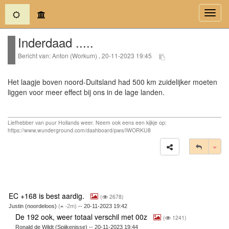
(current)
Toggl
navig
Inderdaad .....
Bericht van: Anton (Workum) , 20-11-2023 19:45
Het laagje boven noord-Duitsland had 500 km zuidelijker moeten
liggen voor meer effect bij ons in de lage landen.
Liefhebber van puur Hollands weer. Neem ook eens een kijkje op:
https://www.wunderground.com/dashboard/pws/IWORKU8
Tog
EC +168 is best aardig.
(
2678)
Justin (noordeloos)
(
-2m)
-- 20-11-2023 19:42
De 192 ook, weer totaal verschil met 00z
(
1241)
Ronald de Wildt (Spijkenisse) -- 20-11-2023 19:44