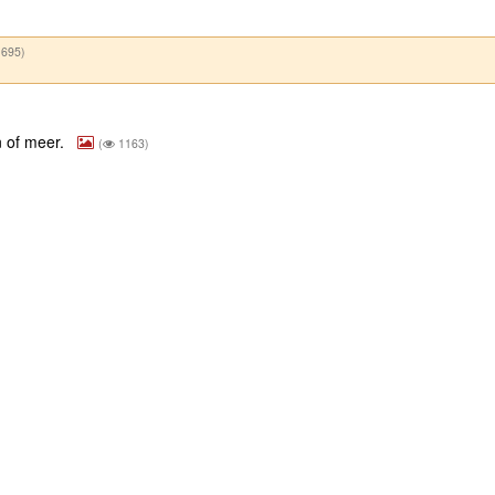
695)
n of meer.
(
1163)