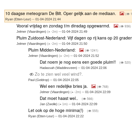
10 daagse meteogram De Bilt. Oper gelijk aan de mediaan.
(
1
Ryan (Etten-Leur) -- 01-04-2024 21:44
Vooral vrijdag en zondag t/m dinsdag opgewarmd.
(
936)
Jelmer (Vlaardingen)
(
-2m)
-- 01-04-2024 21:49
Pluim Zuidoost-Nederland: Vijf dagen op rij kans op 20 grade
Jelmer (Vlaardingen)
(
-2m)
-- 01-04-2024 21:50
Pluim Midden-Nederland:
(
1241)
Jelmer (Vlaardingen)
(
-2m)
-- 01-04-2024 21:52
Dat noem je nog eens een goede pluim!!
(
520)
Hadassah (Waddinxveen) -- 01-04-2024 22:06
Zo te zien wel veel wind?.
Paul (Geldrop) -- 01-04-2024 22:05
Wel een redelijke bries ja.
(
768)
Jelmer (Vlaardingen)
(
-2m)
-- 01-04-2024 22:09
Dat moet haast wel..
(
566)
Jan (Zwolle)
(
1m)
-- 01-04-2024 22:09
Let ook op de hoge minima(!)
(
555)
Ryan (Etten-Leur) -- 01-04-2024 22:22