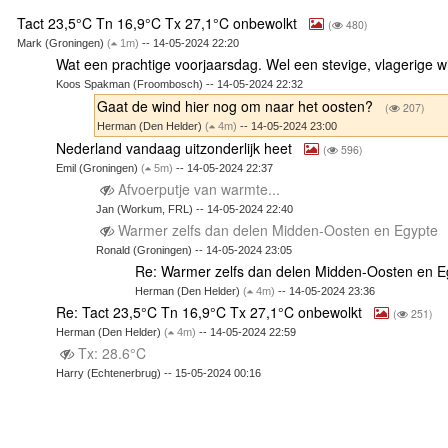
Tact 23,5°C Tn 16,9°C Tx 27,1°C onbewolkt
(
480)
Mark (Groningen)
(
1m)
-- 14-05-2024 22:20
Wat een prachtige voorjaarsdag. Wel een stevige, vlagerige 
Koos Spakman (Froombosch) -- 14-05-2024 22:32
Gaat de wind hier nog om naar het oosten?
(
207)
Herman (Den Helder)
(
4m)
-- 14-05-2024 23:00
Nederland vandaag uitzonderlijk heet
(
596)
Emil (Groningen)
(
5m)
-- 14-05-2024 22:37
Afvoerputje van warmte...
Jan (Workum, FRL) -- 14-05-2024 22:40
Warmer zelfs dan delen Midden-Oosten en Egypte
Ronald (Groningen) -- 14-05-2024 23:05
Re: Warmer zelfs dan delen Midden-Oosten en 
Herman (Den Helder)
(
4m)
-- 14-05-2024 23:36
Re: Tact 23,5°C Tn 16,9°C Tx 27,1°C onbewolkt
(
251)
Herman (Den Helder)
(
4m)
-- 14-05-2024 22:59
Tx: 28.6°C
Harry (Echtenerbrug) -- 15-05-2024 00:16