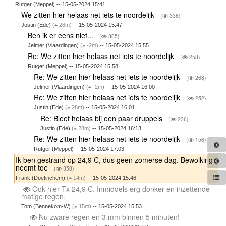
Rutger (Meppel) -- 15-05-2024 15:41
We zitten hier helaas net iets te noordelijk
(
336)
Justin (Ede)
(
28m)
-- 15-05-2024 15:47
Ben ik er eens niet...
(
365)
Jelmer (Vlaardingen)
(
-2m)
-- 15-05-2024 15:55
Re: We zitten hier helaas net iets te noordelijk
(
258)
Rutger (Meppel) -- 15-05-2024 15:58
Re: We zitten hier helaas net iets te noordelijk
(
268)
Jelmer (Vlaardingen)
(
-2m)
-- 15-05-2024 16:00
Re: We zitten hier helaas net iets te noordelijk
(
252)
Justin (Ede)
(
28m)
-- 15-05-2024 16:01
Re: Bleef helaas bij een paar druppels
(
236)
Justin (Ede)
(
28m)
-- 15-05-2024 16:13
Re: We zitten hier helaas net iets te noordelijk
(
156)
Rutger (Meppel) -- 15-05-2024 17:03
Ik ben gestrand op 24,9 C, dus geen zomerse dag. Bewolking
neemt toe
(
358)
Frank (Doetinchem)
(
14m)
-- 15-05-2024 15:46
Ook hier Tx 24,9 C. Inmiddels erg donker en inzettende
matige regen.
Tom (Bennekom-W)
(
15m)
-- 15-05-2024 15:53
Nu zware regen en 3 mm binnen 5 minuten!