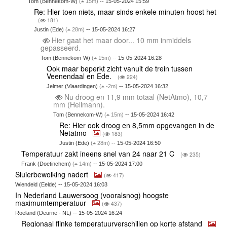
Tom (Bennekom-W)
(
15m)
-- 15-05-2024 15:59
Re: Hier toen niets, maar sinds enkele minuten hoost het
(
181)
Justin (Ede)
(
28m)
-- 15-05-2024 16:27
Hier gaat het maar door... 10 mm inmiddels
gepasseerd.
Tom (Bennekom-W)
(
15m)
-- 15-05-2024 16:28
Ook maar beperkt zicht vanuit de trein tussen
Veenendaal en Ede.
(
224)
Jelmer (Vlaardingen)
(
-2m)
-- 15-05-2024 16:32
Nu droog en 11,9 mm totaal (NetAtmo), 10,7
mm (Hellmann).
Tom (Bennekom-W)
(
15m)
-- 15-05-2024 16:42
Re: Hier ook droog en 8,5mm opgevangen in de
Netatmo
(
183)
Justin (Ede)
(
28m)
-- 15-05-2024 16:50
Temperatuur zakt ineens snel van 24 naar 21 C
(
235)
Frank (Doetinchem)
(
14m)
-- 15-05-2024 17:00
Sluierbewolking nadert
(
417)
Wiendeld (Eelde) -- 15-05-2024 16:03
In Nederland Lauwersoog (vooralsnog) hoogste
maximumtemperatuur
(
437)
Roeland (Deurne - NL) -- 15-05-2024 16:24
Regionaal flinke temperatuurverschillen op korte afstand