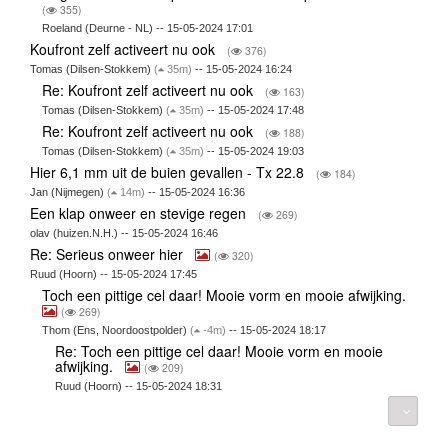
(
355)
Roeland (Deurne - NL) -- 15-05-2024 17:01
Koufront zelf activeert nu ook
(
376)
Tomas (Dilsen-Stokkem)
(
35m)
-- 15-05-2024 16:24
Re: Koufront zelf activeert nu ook
(
163)
Tomas (Dilsen-Stokkem)
(
35m)
-- 15-05-2024 17:48
Re: Koufront zelf activeert nu ook
(
188)
Tomas (Dilsen-Stokkem)
(
35m)
-- 15-05-2024 19:03
Hier 6,1 mm uit de buien gevallen - Tx 22.8
(
184)
Jan (Nijmegen)
(
14m)
-- 15-05-2024 16:36
Een klap onweer en stevige regen
(
269)
olav (huizen.N.H.) -- 15-05-2024 16:46
Re: Serieus onweer hier
(
320)
Ruud (Hoorn) -- 15-05-2024 17:45
Toch een pittige cel daar! Mooie vorm en mooie afwijking.
(
269)
Thom (Ens, Noordoostpolder)
(
-4m)
-- 15-05-2024 18:17
Re: Toch een pittige cel daar! Mooie vorm en mooie
afwijking.
(
209)
Ruud (Hoorn) -- 15-05-2024 18:31