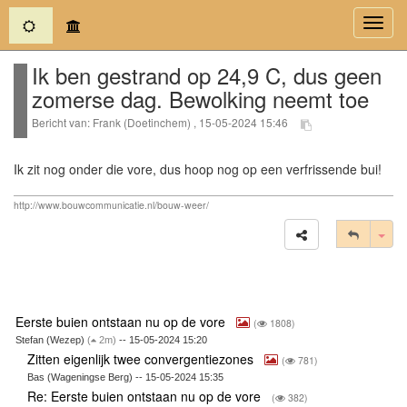
(current)
Toggl
navig
Ik ben gestrand op 24,9 C, dus geen
zomerse dag. Bewolking neemt toe
Bericht van: Frank (Doetinchem) , 15-05-2024 15:46
Ik zit nog onder die vore, dus hoop nog op een verfrissende bui!
http://www.bouwcommunicatie.nl/bouw-weer/
Tog
Eerste buien ontstaan nu op de vore
(
1808)
Stefan (Wezep)
(
2m)
-- 15-05-2024 15:20
Zitten eigenlijk twee convergentiezones
(
781)
Bas (Wageningse Berg) -- 15-05-2024 15:35
Re: Eerste buien ontstaan nu op de vore
(
382)