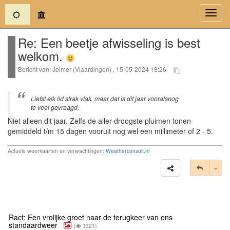
(current)
Toggl
navig
Re: Een beetje afwisseling is best
welkom.
Bericht van: Jelmer (Vlaardingen) , 15-05-2024 18:26
Liefst elk lid strak vlak, maar dat is dit jaar vooralsnog
te veel gevraagd.
Niet alleen dit jaar. Zelfs de aller-droogste pluimen tonen
gemiddeld t/m 15 dagen vooruit nog wel een millimeter of 2 - 5.
Actuele weerkaarten en verwachtingen:
Weatherconsult.nl
Tog
Ract: Een vrolijke groet naar de terugkeer van ons
standaardweer
(
1321)