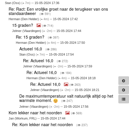
Stan (Oss)
(
7m)
-- 15-05-2024 17:36
Re: Ract: Een vrolijke groet naar de terugkeer van ons
standaardweer
(
591)
Herman (Den Helder)
(
4m)
-- 15-05-2024 17:42
15 graden?
(
714)
Jelmer (Vlaardingen)
(
-2m)
-- 15-05-2024 17:44
Re: 15 graden?
(
397)
Herman (Den Helder)
(
4m)
-- 15-05-2024 17:50
Actueel 16,0
(
286)
Stan (Oss)
(
7m)
-- 15-05-2024 17:54
Re: Actueel 16,0
(
272)
Jelmer (Vlaardingen)
(
-2m)
-- 15-05-2024 17:59
Re: Actueel 16,0
(
184)
Herman (Den Helder)
(
4m)
-- 15-05-2024 18:18
Re: Actueel 16,0
(
263)
Jelmer (Vlaardingen)
(
-2m)
-- 15-05-2024 18:21
De maximumtemperatuur valt natuurlijk altijd op het
warmste moment.
(
247)
Jelmer (Vlaardingen)
(
-2m)
-- 15-05-2024 17:56
Kom lekker naar het noorden
(
569)
Jan (Workum, FRL) -- 15-05-2024 17:44
Re: Kom lekker naar het noorden
(
237)