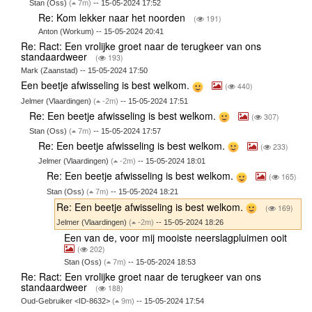
Stan (Oss)
(
7m)
-- 15-05-2024 17:52
Re: Kom lekker naar het noorden
(
191)
Anton (Workum) -- 15-05-2024 20:41
Re: Ract: Een vrolijke groet naar de terugkeer van ons
standaardweer
(
193)
Mark (Zaanstad) -- 15-05-2024 17:50
Een beetje afwisseling is best welkom.
(
440)
Jelmer (Vlaardingen)
(
-2m)
-- 15-05-2024 17:51
Re: Een beetje afwisseling is best welkom.
(
307)
Stan (Oss)
(
7m)
-- 15-05-2024 17:57
Re: Een beetje afwisseling is best welkom.
(
233)
Jelmer (Vlaardingen)
(
-2m)
-- 15-05-2024 18:01
Re: Een beetje afwisseling is best welkom.
(
165)
Stan (Oss)
(
7m)
-- 15-05-2024 18:21
Re: Een beetje afwisseling is best welkom.
(
169)
Jelmer (Vlaardingen)
(
-2m)
-- 15-05-2024 18:26
Een van de, voor mij mooiste neerslagpluimen ooit
(
202)
Stan (Oss)
(
7m)
-- 15-05-2024 18:53
Re: Ract: Een vrolijke groet naar de terugkeer van ons
standaardweer
(
188)
Oud-Gebruiker <ID-8632>
(
9m)
-- 15-05-2024 17:54