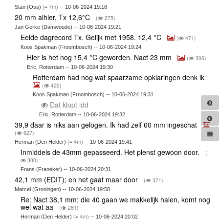
Stan (Oss)
(
7m)
-- 10-06-2024 19:18
20 mm alhier, Tx 12,6°C
(
275)
Jan Gerke (Damwoude) -- 10-06-2024 19:21
Eelde dagrecord Tx. Gelijk met 1958. 12,4 °C
(
471)
Koos Spakman (Froombosch) -- 10-06-2024 19:24
Hier is het nog 15,4 °C geworden. Nact 23 mm
(
306)
Eric, Rotterdam -- 10-06-2024 19:30
Rotterdam had nog wat spaarzame opklaringen denk ik
(
420)
Koos Spakman (Froombosch) -- 10-06-2024 19:31
Dat klopt idd
Eric, Rotterdam -- 10-06-2024 19:32
39,9 daar is niks aan gelogen. Ik had zelf 60 mm ingeschat
(
627)
Herman (Den Helder)
(
4m)
-- 10-06-2024 19:41
Inmiddels de 43mm gepasseerd. Het plenst gewoon door.
(
300)
Frans (Franeker) -- 10-06-2024 20:31
42,1 mm (EDIT); en het gaat maar door
(
371)
Marcel (Groningen) -- 10-06-2024 19:58
Re: Nact 38,1 mm; die 40 gaan we makkelijk halen, komt nog
wel wat aa
(
281)
Herman (Den Helder)
(
4m)
-- 10-06-2024 20:02