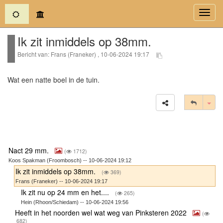
(current)
Toggl
navig
Ik zit inmiddels op 38mm.
Bericht van: Frans (Franeker) , 10-06-2024 19:17
Wat een natte boel in de tuin.
Tog
Nact 29 mm.
(
1712)
Koos Spakman (Froombosch) -- 10-06-2024 19:12
Ik zit inmiddels op 38mm.
(
369)
Frans (Franeker) -- 10-06-2024 19:17
Ik zit nu op 24 mm en het....
(
265)
Hein (Rhoon/Schiedam) -- 10-06-2024 19:56
Heeft in het noorden wel wat weg van Pinksteren 2022
(
682)