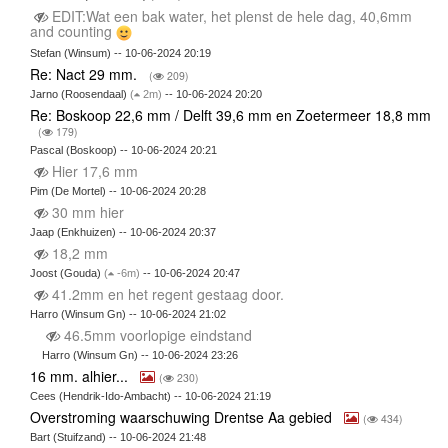
EDIT:Wat een bak water, het plenst de hele dag, 40,6mm
and counting
Stefan (Winsum) -- 10-06-2024 20:19
Re: Nact 29 mm.
(
209)
Jarno (Roosendaal)
(
2m)
-- 10-06-2024 20:20
Re: Boskoop 22,6 mm / Delft 39,6 mm en Zoetermeer 18,8 mm
(
179)
Pascal (Boskoop) -- 10-06-2024 20:21
Hier 17,6 mm
Pim (De Mortel) -- 10-06-2024 20:28
30 mm hier
Jaap (Enkhuizen) -- 10-06-2024 20:37
18,2 mm
Joost (Gouda)
(
-6m)
-- 10-06-2024 20:47
41.2mm en het regent gestaag door.
Harro (Winsum Gn) -- 10-06-2024 21:02
46.5mm voorlopige eindstand
Harro (Winsum Gn) -- 10-06-2024 23:26
16 mm. alhier...
(
230)
Cees (Hendrik-Ido-Ambacht) -- 10-06-2024 21:19
Overstroming waarschuwing Drentse Aa gebied
(
434)
Bart (Stuifzand) -- 10-06-2024 21:48