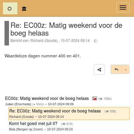
(current)
Toggl
navig
Re: EC00z: Matig weekend voor de
boeg helaas
Bericht van: Richard (Gouda) , 10-07-2024 09:14
Waardeloze dagen nummer 400 en 401.
Tog
EC00z: Matig weekend voor de boeg helaas
(
1594)
Julian (Enschede)
(
56m)
-- 10-07-2024 09:09
Re: EC00z: Matig weekend voor de boeg helaas
(
558)
Richard (Gouda) -- 10-07-2024 09:14
Komt het goed met juli II?
(
619)
Bela (Bergen op Zoom) -- 10-07-2024 09:24