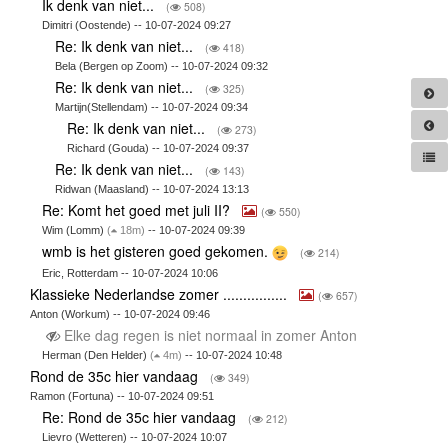
Ik denk van niet...
(
508)
Dimitri (Oostende) -- 10-07-2024 09:27
Re: Ik denk van niet...
(
418)
Bela (Bergen op Zoom) -- 10-07-2024 09:32
Re: Ik denk van niet...
(
325)
Martijn(Stellendam) -- 10-07-2024 09:34
Re: Ik denk van niet...
(
273)
Richard (Gouda) -- 10-07-2024 09:37
Re: Ik denk van niet...
(
143)
Ridwan (Maasland) -- 10-07-2024 13:13
Re: Komt het goed met juli II?
(
550)
Wim (Lomm)
(
18m)
-- 10-07-2024 09:39
wmb is het gisteren goed gekomen.
(
214)
Eric, Rotterdam -- 10-07-2024 10:06
Klassieke Nederlandse zomer ................
(
657)
Anton (Workum) -- 10-07-2024 09:46
Elke dag regen is niet normaal in zomer Anton
Herman (Den Helder)
(
4m)
-- 10-07-2024 10:48
Rond de 35c hier vandaag
(
349)
Ramon (Fortuna) -- 10-07-2024 09:51
Re: Rond de 35c hier vandaag
(
212)
Lievro (Wetteren) -- 10-07-2024 10:07