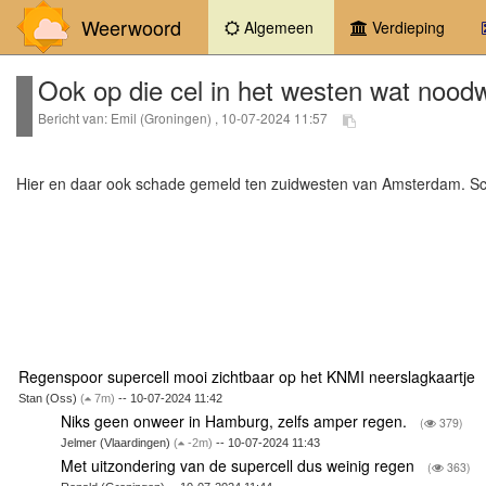
Weerwoord
(current)
Algemeen
Verdieping
Ook op die cel in het westen wat nood
Bericht van: Emil (Groningen) , 10-07-2024 11:57
Hier en daar ook schade gemeld ten zuidwesten van Amsterdam. S
Regenspoor supercell mooi zichtbaar op het KNMI neerslagkaartje
Stan (Oss)
(
7m)
-- 10-07-2024 11:42
Niks geen onweer in Hamburg, zelfs amper regen.
(
379)
Jelmer (Vlaardingen)
(
-2m)
-- 10-07-2024 11:43
Met uitzondering van de supercell dus weinig regen
(
363)