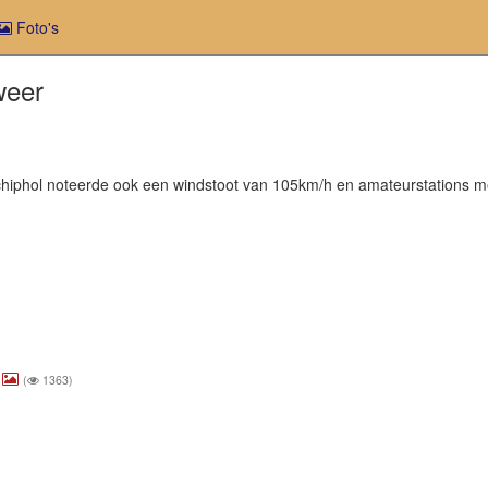
Foto's
weer
chiphol noteerde ook een windstoot van 105km/h en amateurstations
(
1363)