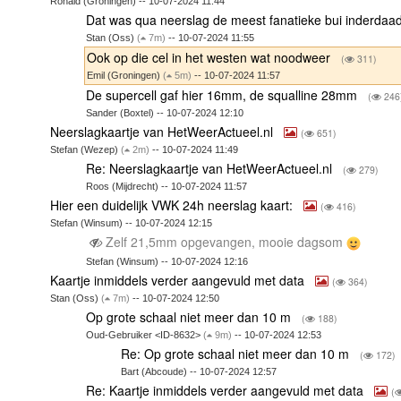
Ronald (Groningen) -- 10-07-2024 11:44
Dat was qua neerslag de meest fanatieke bui inderdaa
Stan (Oss)
(
7m)
-- 10-07-2024 11:55
Ook op die cel in het westen wat noodweer
(
311)
Emil (Groningen)
(
5m)
-- 10-07-2024 11:57
De supercell gaf hier 16mm, de squalline 28mm
(
246
Sander (Boxtel) -- 10-07-2024 12:10
Neerslagkaartje van HetWeerActueel.nl
(
651)
Stefan (Wezep)
(
2m)
-- 10-07-2024 11:49
Re: Neerslagkaartje van HetWeerActueel.nl
(
279)
Roos (Mijdrecht) -- 10-07-2024 11:57
Hier een duidelijk VWK 24h neerslag kaart:
(
416)
Stefan (Winsum) -- 10-07-2024 12:15
Zelf 21,5mm opgevangen, mooie dagsom
Stefan (Winsum) -- 10-07-2024 12:16
Kaartje inmiddels verder aangevuld met data
(
364)
Stan (Oss)
(
7m)
-- 10-07-2024 12:50
Op grote schaal niet meer dan 10 m
(
188)
Oud-Gebruiker <ID-8632>
(
9m)
-- 10-07-2024 12:53
Re: Op grote schaal niet meer dan 10 m
(
172)
Bart (Abcoude) -- 10-07-2024 12:57
Re: Kaartje inmiddels verder aangevuld met data
(