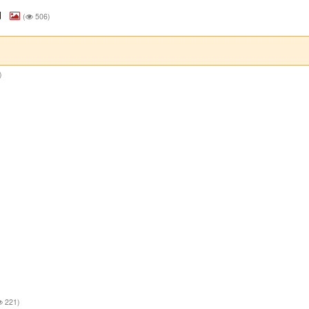
d
(
506)
)
221)