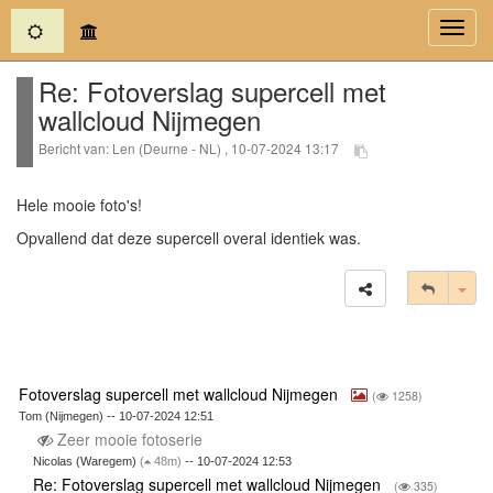
(current)
Toggl
navig
Re: Fotoverslag supercell met
wallcloud Nijmegen
Bericht van: Len (Deurne - NL) , 10-07-2024 13:17
Hele mooie foto's!
Opvallend dat deze supercell overal identiek was.
Tog
Fotoverslag supercell met wallcloud Nijmegen
(
1258)
Tom (Nijmegen) -- 10-07-2024 12:51
Zeer mooie fotoserie
Nicolas (Waregem)
(
48m)
-- 10-07-2024 12:53
Re: Fotoverslag supercell met wallcloud Nijmegen
(
335)