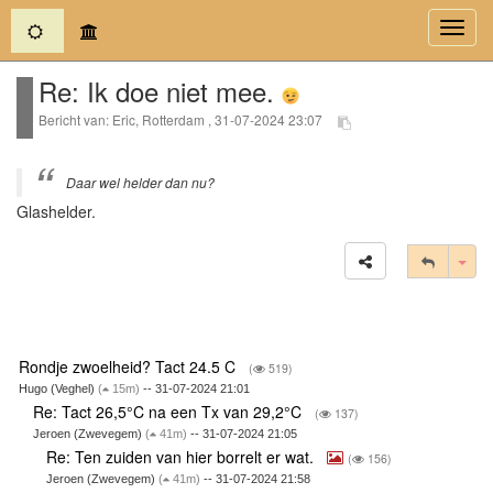
(current)
Toggl
navig
Re: Ik doe niet mee.
Bericht van: Eric, Rotterdam , 31-07-2024 23:07
Daar wel helder dan nu?
Glashelder.
Tog
Rondje zwoelheid? Tact 24.5 C
(
519)
Hugo (Veghel)
(
15m)
-- 31-07-2024 21:01
Re: Tact 26,5°C na een Tx van 29,2°C
(
137)
Jeroen (Zwevegem)
(
41m)
-- 31-07-2024 21:05
Re: Ten zuiden van hier borrelt er wat.
(
156)
Jeroen (Zwevegem)
(
41m)
-- 31-07-2024 21:58