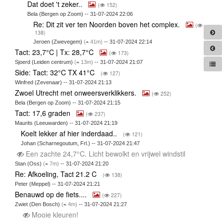
Dat doet 't zeker..
(
152)
Bela (Bergen op Zoom) -- 31-07-2024 22:06
Re: Dit zit ver ten Noorden boven het complex.
(
138)
Jeroen (Zwevegem)
(
41m)
-- 31-07-2024 22:14
Tact: 23,7°C | Tx: 28,7°C
(
173)
Sjoerd (Leiden centrum)
(
13m)
-- 31-07-2024 21:07
Side: Tact: 32°C TX 41°C
(
127)
Winfred (Zevenaar) -- 31-07-2024 21:13
Zwoel Utrecht met onweersverklikkers.
(
252)
Bela (Bergen op Zoom) -- 31-07-2024 21:15
Tact: 17,6 graden
(
237)
Maurits (Leeuwarden) -- 31-07-2024 21:19
Koelt lekker af hier inderdaad..
(
121)
Johan (Scharnegoutum, Frl.) -- 31-07-2024 21:47
Een zachte 24,7°C. Licht bewolkt en vrijwel windstil
Stan (Oss)
(
7m)
-- 31-07-2024 21:20
Re: Afkoeling, Tact 21.2 C
(
138)
Peter (Meppel) -- 31-07-2024 21:21
Benauwd op de fiets....
(
227)
Zwiet (Den Bosch)
(
4m)
-- 31-07-2024 21:27
Mooie kleuren!