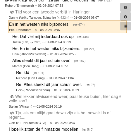
(
1722)
Robert (Emmeloord) -- 01-08-2024 07:53
Tijd voor een tweede verblijf in Harlingen
Danny (Veliko Tarnovo, Bulgarije)
(
622m)
-- 01-08-2024 08:07
En in het westen niks bijzonders.
(
674)
Eric, Rotterdam -- 01-08-2024 08:07
Re: Dat viel mij inderdaad ook op
(
438)
Justin (Ede)
(
28m)
-- 01-08-2024 08:19
Re: En in het westen niks bijzonders.
(
221)
Hein (Rhoon/Schiedam) -- 01-08-2024 08:55
Alles steekt dit jaar schuin over.
(
187)
Marcel (Den Haag) -- 01-08-2024 10:51
Re: idd
(
104)
Richard (Den Haag) -- 01-08-2024 11:04
Re: Alles steekt dit jaar schuin over.
(
97)
Hein (Rhoon/Schiedam) -- 01-08-2024 11:39
Wel lekker afwisselend weer, paar leuke buien, hier dag 6
volle zon?
Stefan (Winsum) -- 01-08-2024 08:19
Tja, als em altijd gaat down zijn als het bewolkt is of
regent....
Gert (S-L-Houtem in O-Vl) -- 01-08-2024 08:37
Hopelijk zitten de fijnmazige modellen
(
510)