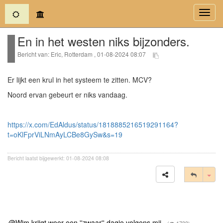
(current)
Toggl
navig
En in het westen niks bijzonders.
Bericht van: Eric, Rotterdam , 01-08-2024 08:07
Er lijkt een krul in het systeem te zitten. MCV?
Noord ervan gebeurt er niks vandaag.
https://x.com/EdAldus/status/1818885216519291164?
t=oKlFprViLNmAyLCBe8GySw&s=19
Bericht laatst bijgewerkt: 01-08-2024 08:08
Tog
@Wim krijgt weer een ''zwaar'' dagje volgens mij