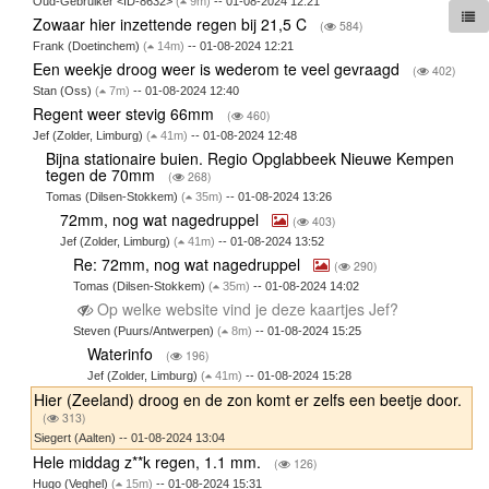
Oud-Gebruiker <ID-8632>
(
9m)
-- 01-08-2024 12:21
Zowaar hier inzettende regen bij 21,5 C
(
584)
Frank (Doetinchem)
(
14m)
-- 01-08-2024 12:21
Een weekje droog weer is wederom te veel gevraagd
(
402)
Stan (Oss)
(
7m)
-- 01-08-2024 12:40
Regent weer stevig 66mm
(
460)
Jef (Zolder, Limburg)
(
41m)
-- 01-08-2024 12:48
Bijna stationaire buien. Regio Opglabbeek Nieuwe Kempen
tegen de 70mm
(
268)
Tomas (Dilsen-Stokkem)
(
35m)
-- 01-08-2024 13:26
72mm, nog wat nagedruppel
(
403)
Jef (Zolder, Limburg)
(
41m)
-- 01-08-2024 13:52
Re: 72mm, nog wat nagedruppel
(
290)
Tomas (Dilsen-Stokkem)
(
35m)
-- 01-08-2024 14:02
Op welke website vind je deze kaartjes Jef?
Steven (Puurs/Antwerpen)
(
8m)
-- 01-08-2024 15:25
Waterinfo
(
196)
Jef (Zolder, Limburg)
(
41m)
-- 01-08-2024 15:28
Hier (Zeeland) droog en de zon komt er zelfs een beetje door.
(
313)
Siegert (Aalten) -- 01-08-2024 13:04
Hele middag z**k regen, 1.1 mm.
(
126)
Hugo (Veghel)
(
15m)
-- 01-08-2024 15:31