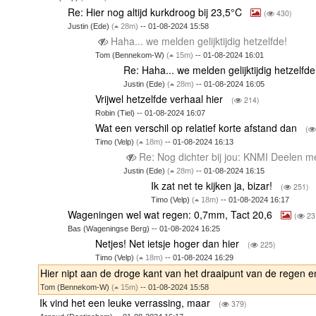
Re: Hier nog altijd kurkdroog bij 23,5°C
(
430)
Justin (Ede)
(
28m)
-- 01-08-2024 15:58
Haha... we melden gelijktijdig hetzelfde!
Tom (Bennekom-W)
(
15m)
-- 01-08-2024 16:01
Re: Haha... we melden gelijktijdig hetzelfd
Justin (Ede)
(
28m)
-- 01-08-2024 16:05
Vrijwel hetzelfde verhaal hier
(
214)
Robin (Tiel) -- 01-08-2024 16:07
Wat een verschil op relatief korte afstand dan
(
Timo (Velp)
(
18m)
-- 01-08-2024 16:13
Re: Nog dichter bij jou: KNMI Deelen m
Justin (Ede)
(
28m)
-- 01-08-2024 16:15
Ik zat net te kijken ja, bizar!
(
251)
Timo (Velp)
(
18m)
-- 01-08-2024 16:17
Wageningen wel wat regen: 0,7mm, Tact 20,6
(
23
Bas (Wageningse Berg) -- 01-08-2024 16:25
Netjes! Net ietsje hoger dan hier
(
225)
Timo (Velp)
(
18m)
-- 01-08-2024 16:29
Hier nipt aan de droge kant van het draaipunt van de regen e
Tom (Bennekom-W)
(
15m)
-- 01-08-2024 15:58
Ik vind het een leuke verrassing, maar
(
379)