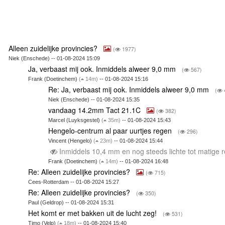
Alleen zuidelijke provincies?
(
1977)
Niek (Enschede) -- 01-08-2024 15:09
Ja, verbaast mij ook. Inmiddels alweer 9,0 mm
(
567)
Frank (Doetinchem)
(
14m)
-- 01-08-2024 15:16
Re: Ja, verbaast mij ook. Inmiddels alweer 9,0 mm
(
Niek (Enschede) -- 01-08-2024 15:35
vandaag 14.2mm Tact 21.1C
(
382)
Marcel (Luyksgestel)
(
35m)
-- 01-08-2024 15:43
Hengelo-centrum al paar uurtjes regen
(
296)
Vincent (Hengelo)
(
23m)
-- 01-08-2024 15:44
Inmiddels 10,4 mm en nog steeds lichte tot matige
Frank (Doetinchem)
(
14m)
-- 01-08-2024 16:48
Re: Alleen zuidelijke provincies?
(
715)
Cees-Rotterdam -- 01-08-2024 15:27
Re: Alleen zuidelijke provincies?
(
350)
Paul (Geldrop) -- 01-08-2024 15:31
Het komt er met bakken uit de lucht zeg!
(
531)
Timo (Velp)
(
18m)
-- 01-08-2024 15:40