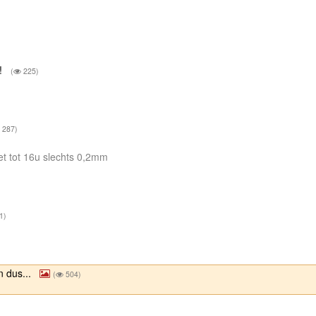
e!
(
225)
287)
et tot 16u slechts 0,2mm
1)
n dus...
(
504)