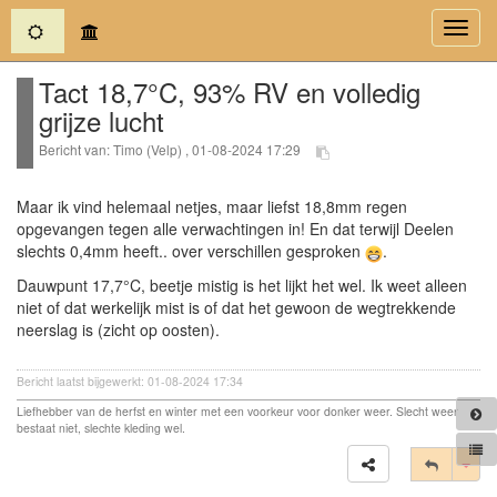
(current)
Toggl
navig
Tact 18,7°C, 93% RV en volledig
grijze lucht
Bericht van: Timo (Velp) , 01-08-2024 17:29
Maar ik vind helemaal netjes, maar liefst 18,8mm regen
opgevangen tegen alle verwachtingen in! En dat terwijl Deelen
slechts 0,4mm heeft.. over verschillen gesproken
.
Dauwpunt 17,7°C, beetje mistig is het lijkt het wel. Ik weet alleen
niet of dat werkelijk mist is of dat het gewoon de wegtrekkende
neerslag is (zicht op oosten).
Bericht laatst bijgewerkt: 01-08-2024 17:34
Liefhebber van de herfst en winter met een voorkeur voor donker weer. Slecht weer
bestaat niet, slechte kleding wel.
Tog