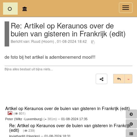
(current)
Toggl
navig
Re: Artikel op Keraunos over de
buien van gisteren in Frankrijk (edit)
Bericht van: Ruud (Hoorn) , 01-08-2024 18:42
de foto bij het artikel is adembenemend mooi!!!
Bijna alles bestaat uit bijna niets...
Tog
Artikel op Keraunos over de buien van gisteren in Frankrijk (edit)
(
801)
Peter (Wiltz -Luxemburg)
(
381m)
-- 01-08-2024 17:35
Re: Artikel op Keraunos over de buien van gisteren in Frankrijk
(edit)
(
239)
leviathanfd (Heerlen) -- 01-08-2024 18:31